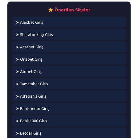
Önerilen Siteler
➤ Ajaxbet Giriş
➤ Sheratonking Giriş
➤ Acarbet Giriş
➤ Orisbet Giriş
➤ Alobet Giriş
➤ Tamambet Giriş
➤ Alfabahis Giriş
➤ Bahisbudur Giriş
➤ Bahis1000 Giriş
➤ Betgar Giriş