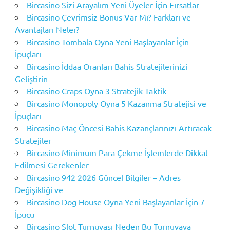
Bircasino Sizi Arayalım Yeni Üyeler İçin Fırsatlar
Bircasino Çevrimsiz Bonus Var Mı? Farkları ve
Avantajları Neler?
Bircasino Tombala Oyna Yeni Başlayanlar İçin
İpuçları
Bircasino İddaa Oranları Bahis Stratejilerinizi
Geliştirin
Bircasino Craps Oyna 3 Stratejik Taktik
Bircasino Monopoly Oyna 5 Kazanma Stratejisi ve
İpuçları
Bircasino Maç Öncesi Bahis Kazançlarınızı Artıracak
Stratejiler
Bircasino Minimum Para Çekme İşlemlerde Dikkat
Edilmesi Gerekenler
Bircasino 942 2026 Güncel Bilgiler – Adres
Değişikliği ve
Bircasino Dog House Oyna Yeni Başlayanlar İçin 7
İpucu
Bircasino Slot Turnuvası Neden Bu Turnuvaya