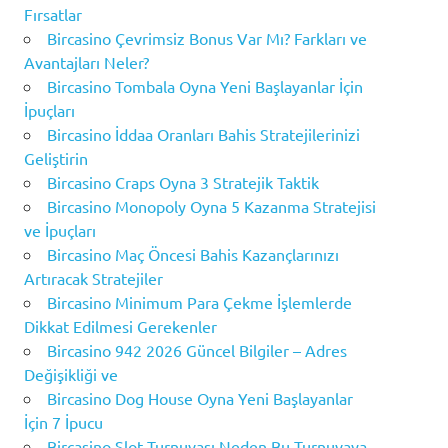
Fırsatlar
Bircasino Çevrimsiz Bonus Var Mı? Farkları ve
Avantajları Neler?
Bircasino Tombala Oyna Yeni Başlayanlar İçin
İpuçları
Bircasino İddaa Oranları Bahis Stratejilerinizi
Geliştirin
Bircasino Craps Oyna 3 Stratejik Taktik
Bircasino Monopoly Oyna 5 Kazanma Stratejisi
ve İpuçları
Bircasino Maç Öncesi Bahis Kazançlarınızı
Artıracak Stratejiler
Bircasino Minimum Para Çekme İşlemlerde
Dikkat Edilmesi Gerekenler
Bircasino 942 2026 Güncel Bilgiler – Adres
Değişikliği ve
Bircasino Dog House Oyna Yeni Başlayanlar
İçin 7 İpucu
Bircasino Slot Turnuvası Neden Bu Turnuvaya