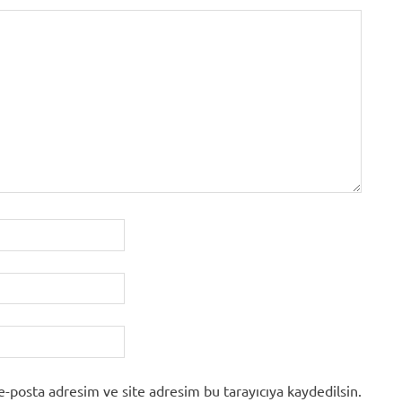
e-posta adresim ve site adresim bu tarayıcıya kaydedilsin.