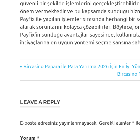
güvenli bir şekilde işlemlerini gerçekleştirebilir
önem vermektedir ve bu kapsamda sunduğu hizmetl
Payfix ile yapılan işlemler sırasında herhangi bir so
alarak sorunlarını kolayca çözebilirler. Böylece, on
Payfix’in sunduğu avantajlar sayesinde, kullanıcıl
ihtiyaçlarına en uygun yöntemi seçme şansına sahi
Hızlı
Previous
Yazı
Bircasino Papara İle Para Yatırma 2026 İçin En İyi Yö
para
Post:
Next
Bircasino
transferi
gezinmesi
Post:
Online
Bahis
Payfix
LEAVE A REPLY
para
yatırma
E-posta adresiniz yayınlanmayacak.
Gerekli alanlar
*
il
Yorum
*