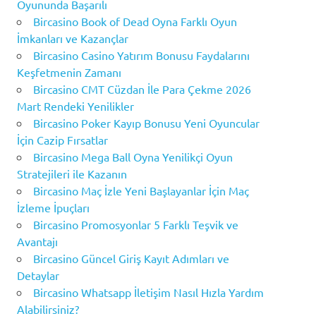
Oyununda Başarılı
Bircasino Book of Dead Oyna Farklı Oyun
İmkanları ve Kazançlar
Bircasino Casino Yatırım Bonusu Faydalarını
Keşfetmenin Zamanı
Bircasino CMT Cüzdan İle Para Çekme 2026
Mart Rendeki Yenilikler
Bircasino Poker Kayıp Bonusu Yeni Oyuncular
İçin Cazip Fırsatlar
Bircasino Mega Ball Oyna Yenilikçi Oyun
Stratejileri ile Kazanın
Bircasino Maç İzle Yeni Başlayanlar İçin Maç
İzleme İpuçları
Bircasino Promosyonlar 5 Farklı Teşvik ve
Avantajı
Bircasino Güncel Giriş Kayıt Adımları ve
Detaylar
Bircasino Whatsapp İletişim Nasıl Hızla Yardım
Alabilirsiniz?