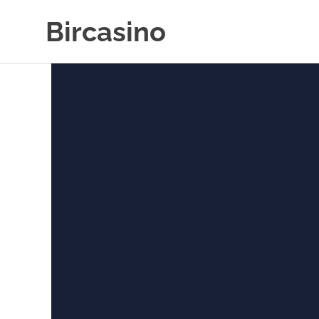
Skip
Bircasino
to
content