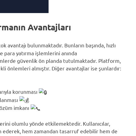
ırmanın Avantajları
çok avantajı bulunmaktadır. Bunların başında, hızlı
le para yatırma işlemlerini anında
şlemlerde güvenlik ön planda tutulmaktadır. Platform,
ekli önlemleri almıştır. Diğer avantajlar ise şunlardır:
larıyla korunması
ağlanması
 çözüm imkanı
lerini olumlu yönde etkilemektedir. Kullanıcılar,
h ederek, hem zamandan tasarruf edebilir hem de