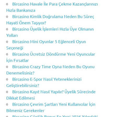
Bircasino Havale İle Para Çekme Kazançlarınızı
Hızla Bankanıza
Bircasino Kimlik Doğrulama Neden Bu Süreç
Hayati Önem Taşıyor?
Bircasino Üyelik İşlemleri Hızla Üye Olmanın
Yolları
Bircasino Mini Oyunlar 5 Eğlenceli Oyun
Seçeneği
Bircasino Ücretsiz Döndürme Yeni Oyuncular
İçin Fırsatlar
Bircasino Crazy Time Oyna Neden Bu Oyunu
Denemelisiniz?
Bircasino E-Spor Nasıl Yeteneklerinizi
Geliştirebilirsiniz?
Bircasino Kayıt Nasıl Yapılır? Üyelik Sürecinde
Dikkat Edilmesi
Bircasino Çevrim Şartları Yeni Kullanıcılar İçin
Bilmeniz Gerekenler
Bircasino Günlük Bonus En Yeni 2026 Yılındaki