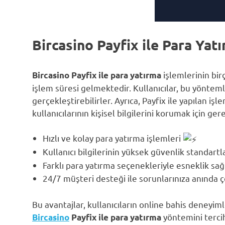
Bircasino Payfix ile Para Yat
işlemlerinin bir
Bircasino Payfix ile para yatırma
işlem süresi gelmektedir. Kullanıcılar, bu yöntem
gerçekleştirebilirler. Ayrıca, Payfix ile yapılan i
kullanıcılarının kişisel bilgilerini korumak için ger
Hızlı ve kolay para yatırma işlemleri
Kullanıcı bilgilerinin yüksek güvenlik standart
Farklı para yatırma seçenekleriyle esneklik s
24/7 müşteri desteği ile sorunlarınıza anında
Bu avantajlar, kullanıcıların online bahis deneyim
yöntemini terci
Bircasino
Payfix ile para yatırma