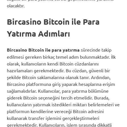
olacaktır.
Bircasino Bitcoin ile Para
Yatırma Adımları
Bircasino Bitcoin ile para yatırma
sürecinde takip
edilmesi gereken birkaç temel adım bulunmaktadır. İlk
olarak, kullanıcıların kendi Bitcoin cüzdanlarını
hazırlamaları gerekmektedir. Bu cüzdan, güvenli bir
şekilde Bitcoin saklamalarına olanak tanır. Ardından,
Bircasino platformuna giriş yaparak hesaplarına erişim
sağlamalıdırlar. Kullanıcılar, para yatırma bölümüne
giderek Bitcoin seçeneğini tercih etmelidir. Burada,
kullanıcıların yatırmak istedikleri miktarı belirlemeleri ve
platformun kendilerine vereceği Bitcoin adresini
kullanarak transfer işlemini gerçekleştirmeleri
gerekmektedir. Kullanıcıların, işlem sırasında dikkatli