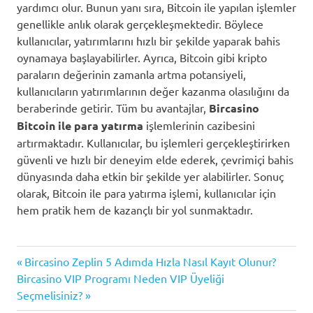
yardımcı olur. Bunun yanı sıra, Bitcoin ile yapılan işlemler
genellikle anlık olarak gerçekleşmektedir. Böylece
kullanıcılar, yatırımlarını hızlı bir şekilde yaparak bahis
oynamaya başlayabilirler. Ayrıca, Bitcoin gibi kripto
paraların değerinin zamanla artma potansiyeli,
kullanıcıların yatırımlarının değer kazanma olasılığını da
beraberinde getirir. Tüm bu avantajlar,
Bircasino
Bitcoin ile para yatırma
işlemlerinin cazibesini
artırmaktadır. Kullanıcılar, bu işlemleri gerçekleştirirken
güvenli ve hızlı bir deneyim elde ederek, çevrimiçi bahis
dünyasında daha etkin bir şekilde yer alabilirler. Sonuç
olarak, Bitcoin ile para yatırma işlemi, kullanıcılar için
hem pratik hem de kazançlı bir yol sunmaktadır.
Bitcoin
Previous
Yazı
Bircasino Zeplin 5 Adımda Hızla Nasıl Kayıt Olunur?
Yatırma
Next
Post:
Bircasino VIP Programı Neden VIP Üyeliği
gezinmesi
Çevrimiçi
Post:
Seçmelisiniz?
bahis