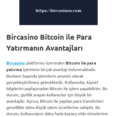
Bircasino Bitcoin ile Para
Yatırmanın Avantajları
Bircasino
platformu üzerinden
Bitcoin ile para
yatırma
işleminin birçok avantajı bulunmaktadır.
Bunların başında işlemlerin anonim olarak
gerçekleştirilmesi gelmektedir. Kullanıcılar, kişisel
bilgilerini paylaşmadan Bitcoin ile işlem yapabilirler. Bu
durum, gizlilik arayan kullanıcılar için büyük bir
avantajdır. Ayrıca, Bitcoin ile yapılan para transferleri
genellikle daha düşük işlem ücretlerine sahiptir. Bu
durum, kullanıcıların daha fazla kazanç elde etmelerine