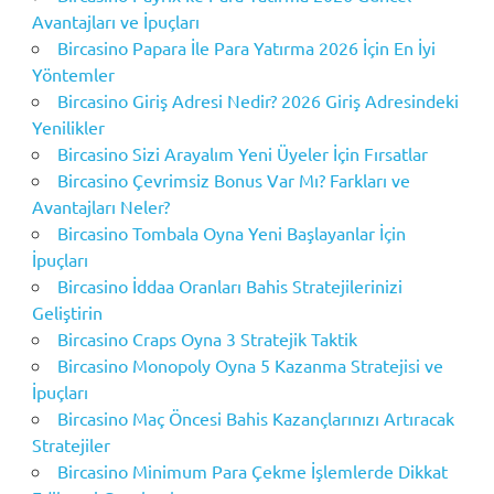
Avantajları ve İpuçları
Bircasino Papara İle Para Yatırma 2026 İçin En İyi
Yöntemler
Bircasino Giriş Adresi Nedir? 2026 Giriş Adresindeki
Yenilikler
Bircasino Sizi Arayalım Yeni Üyeler İçin Fırsatlar
Bircasino Çevrimsiz Bonus Var Mı? Farkları ve
Avantajları Neler?
Bircasino Tombala Oyna Yeni Başlayanlar İçin
İpuçları
Bircasino İddaa Oranları Bahis Stratejilerinizi
Geliştirin
Bircasino Craps Oyna 3 Stratejik Taktik
Bircasino Monopoly Oyna 5 Kazanma Stratejisi ve
İpuçları
Bircasino Maç Öncesi Bahis Kazançlarınızı Artıracak
Stratejiler
Bircasino Minimum Para Çekme İşlemlerde Dikkat