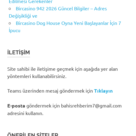
Edilmesi Gerekenler
Bircasino 942 2026 Güncel Bilgiler – Adres
Değişikliği ve
Bircasino Dog House Oyna Yeni Başlayanlar İçin 7
İpucu
İLETIŞIM
Site sahibi ile iletişime geçmek için aşağıda yer alan
yöntemleri kullanabilirsiniz.
Teams üzerinden mesaj göndermek için
Tıklayın
E-posta
göndermek için
bahisrehberim7@gmail.com
adresini kullanın.
ÖNERILEN SITELER