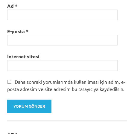
Ad
*
E-posta
*
İnternet sitesi
Daha sonraki yorumlarımda kullanılması için adım, e-
posta adresim ve site adresim bu tarayıcıya kaydedilsin.