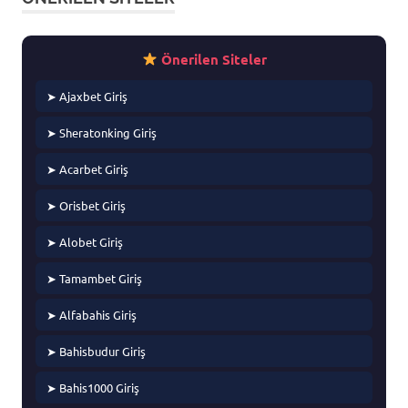
Önerilen Siteler
➤ Ajaxbet Giriş
➤ Sheratonking Giriş
➤ Acarbet Giriş
➤ Orisbet Giriş
➤ Alobet Giriş
➤ Tamambet Giriş
➤ Alfabahis Giriş
➤ Bahisbudur Giriş
➤ Bahis1000 Giriş