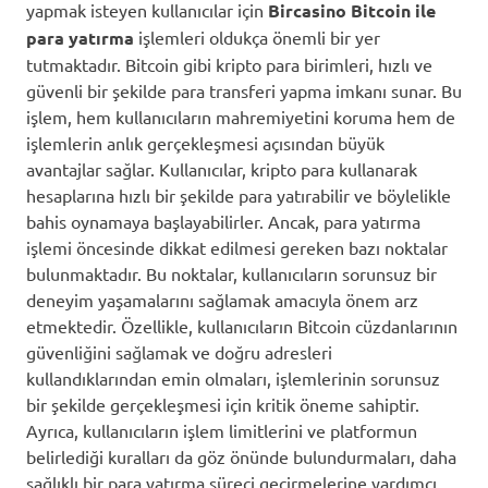
yapmak isteyen kullanıcılar için
Bircasino Bitcoin ile
para yatırma
işlemleri oldukça önemli bir yer
tutmaktadır. Bitcoin gibi kripto para birimleri, hızlı ve
güvenli bir şekilde para transferi yapma imkanı sunar. Bu
işlem, hem kullanıcıların mahremiyetini koruma hem de
işlemlerin anlık gerçekleşmesi açısından büyük
avantajlar sağlar. Kullanıcılar, kripto para kullanarak
hesaplarına hızlı bir şekilde para yatırabilir ve böylelikle
bahis oynamaya başlayabilirler. Ancak, para yatırma
işlemi öncesinde dikkat edilmesi gereken bazı noktalar
bulunmaktadır. Bu noktalar, kullanıcıların sorunsuz bir
deneyim yaşamalarını sağlamak amacıyla önem arz
etmektedir. Özellikle, kullanıcıların Bitcoin cüzdanlarının
güvenliğini sağlamak ve doğru adresleri
kullandıklarından emin olmaları, işlemlerinin sorunsuz
bir şekilde gerçekleşmesi için kritik öneme sahiptir.
Ayrıca, kullanıcıların işlem limitlerini ve platformun
belirlediği kuralları da göz önünde bulundurmaları, daha
sağlıklı bir para yatırma süreci geçirmelerine yardımcı