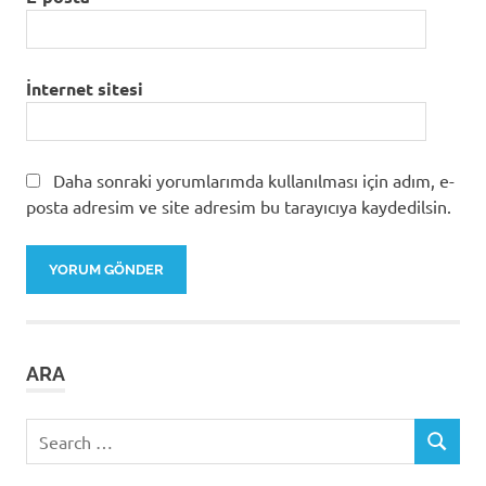
İnternet sitesi
Daha sonraki yorumlarımda kullanılması için adım, e-
posta adresim ve site adresim bu tarayıcıya kaydedilsin.
ARA
Search
SEARCH
for: