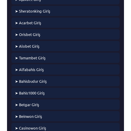
➤ Sheratonking Giriş
➤ Acarbet Giriş
➤ Orisbet Giriş
➤ Alobet Giriş
➤ Tamambet Giriş
➤ Alfabahis Giriş
➤ Bahisbudur Giriş
➤ Bahis1000 Giriş
➤ Betgar Giriş
➤ Beinwon Giriş
➤ Casinowon Giriş