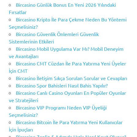
Bircasino Günlük Bonus En Yeni 2026 Yılındaki
Fırsatlar
Bircasino Kripto İle Para Çekme Neden Bu Yöntemi
Seçmelisiniz?
Bircasino Güvenlik Önlemleri Güvenlik
Sistemlerinin Etkileri
Bircasino Mobil Uygulama Var Mı? Mobil Deneyim
ve Avantajları
Bircasino CMT Cüzdan İle Para Yatırma Yeni Üyeler
İçin CMT
Bircasino İletişim Sıkça Sorulan Sorular ve Cevapları
Bircasino Spor Bahisleri Nasıl Bahis Yapılır?
Bircasino Canlı Casino Oyunları En Popüler Oyunlar
ve Stratejileri
Bircasino VIP Programı Neden VIP Üyeliği
Seçmelisiniz?
Bircasino Bitcoin İle Para Yatırma Yeni Kullanıcılar
İçin İpuçları
Bircasino Zeplin 5 Adımda Hızla Nasıl Kayıt Olunur?