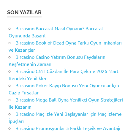
SON YAZILAR
Bircasino Baccarat Nasıl Oynanır? Baccarat
Oyununda Başarılı
Bircasino Book of Dead Oyna Farklı Oyun İmkanları
ve Kazançlar
Bircasino Casino Yatırım Bonusu Faydalarını
Keşfetmenin Zamanı
Bircasino CMT Cüzdan İle Para Çekme 2026 Mart
Rendeki Yenilikler
Bircasino Poker Kayıp Bonusu Yeni Oyuncular İçin
Cazip Fırsatlar
Bircasino Mega Ball Oyna Yenilikçi Oyun Stratejileri
ile Kazanın
Bircasino Maç İzle Yeni Başlayanlar İçin Maç İzleme
İpuçları
Bircasino Promosyonlar 5 Farklı Teşvik ve Avantajı