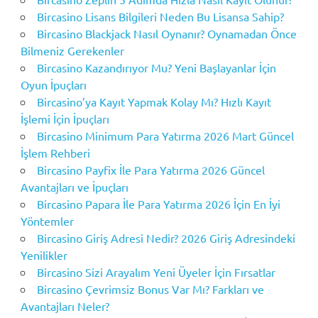
Bircasino Lisans Bilgileri Neden Bu Lisansa Sahip?
Bircasino Blackjack Nasıl Oynanır? Oynamadan Önce
Bilmeniz Gerekenler
Bircasino Kazandırıyor Mu? Yeni Başlayanlar İçin
Oyun İpuçları
Bircasino’ya Kayıt Yapmak Kolay Mı? Hızlı Kayıt
İşlemi İçin İpuçları
Bircasino Minimum Para Yatırma 2026 Mart Güncel
İşlem Rehberi
Bircasino Payfix İle Para Yatırma 2026 Güncel
Avantajları ve İpuçları
Bircasino Papara İle Para Yatırma 2026 İçin En İyi
Yöntemler
Bircasino Giriş Adresi Nedir? 2026 Giriş Adresindeki
Yenilikler
Bircasino Sizi Arayalım Yeni Üyeler İçin Fırsatlar
Bircasino Çevrimsiz Bonus Var Mı? Farkları ve
Avantajları Neler?