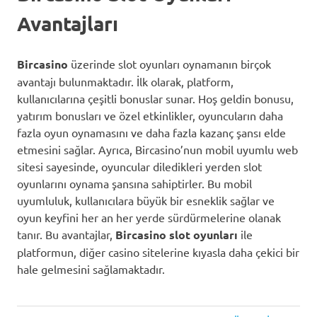
Avantajları
Bircasino
üzerinde slot oyunları oynamanın birçok
avantajı bulunmaktadır. İlk olarak, platform,
kullanıcılarına çeşitli bonuslar sunar. Hoş geldin bonusu,
yatırım bonusları ve özel etkinlikler, oyuncuların daha
fazla oyun oynamasını ve daha fazla kazanç şansı elde
etmesini sağlar. Ayrıca, Bircasino’nun mobil uyumlu web
sitesi sayesinde, oyuncular diledikleri yerden slot
oyunlarını oynama şansına sahiptirler. Bu mobil
uyumluluk, kullanıcılara büyük bir esneklik sağlar ve
oyun keyfini her an her yerde sürdürmelerine olanak
tanır. Bu avantajlar,
Bircasino slot oyunları
ile
platformun, diğer casino sitelerine kıyasla daha çekici bir
hale gelmesini sağlamaktadır.