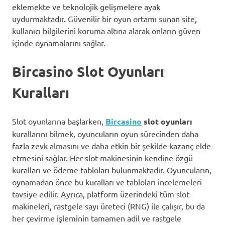
eklemekte ve teknolojik gelişmelere ayak
uydurmaktadır. Güvenilir bir oyun ortamı sunan site,
kullanıcı bilgilerini koruma altına alarak onların güven
içinde oynamalarını sağlar.
Bircasino Slot Oyunları
Kuralları
Slot oyunlarına başlarken,
Bircasino
slot oyunları
kurallarını bilmek, oyuncuların oyun sürecinden daha
fazla zevk almasını ve daha etkin bir şekilde kazanç elde
etmesini sağlar. Her slot makinesinin kendine özgü
kuralları ve ödeme tabloları bulunmaktadır. Oyuncuların,
oynamadan önce bu kuralları ve tabloları incelemeleri
tavsiye edilir. Ayrıca, platform üzerindeki tüm slot
makineleri, rastgele sayı üreteci (RNG) ile çalışır, bu da
her çevirme işleminin tamamen adil ve rastgele