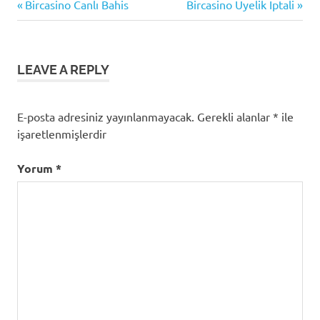
Previous
Next
Yazı
Bircasino Canlı Bahis
Bircasino Üyelik İptali
Post:
Post:
gezinmesi
LEAVE A REPLY
E-posta adresiniz yayınlanmayacak.
Gerekli alanlar
*
ile
işaretlenmişlerdir
Yorum
*