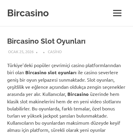
Skip
to
Bircasino
MENU
content
Bircasino Slot Oyunları
OCAK 25, 2026
CASINO
Türkiye’deki popüler çevrimiçi casino platformlarından
biri olan
Bircasino slot oyunları
ile casino severlere
geniş bir oyun yelpazesi sunmaktadır. Slot oyunları,
çeşitlilik ve eğlence açısından oldukça zengin seçenekler
arasında yer alır. Kullanıcılar,
Bircasino
üzerinde hem
klasik slot makinelerini hem de en yeni video slotlarını
bulabilirler. Bu oyunlarda, farklı temalar, özel bonus
turları ve yüksek jackpot şansları bulunmaktadır.
Kullanıcıların bu oyunlardan maksimum düzeyde keyif
alması için platform, sürekli olarak yeni oyunlar