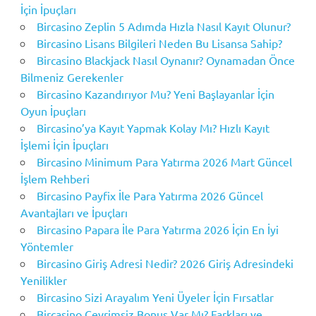
İçin İpuçları
Bircasino Zeplin 5 Adımda Hızla Nasıl Kayıt Olunur?
Bircasino Lisans Bilgileri Neden Bu Lisansa Sahip?
Bircasino Blackjack Nasıl Oynanır? Oynamadan Önce
Bilmeniz Gerekenler
Bircasino Kazandırıyor Mu? Yeni Başlayanlar İçin
Oyun İpuçları
Bircasino’ya Kayıt Yapmak Kolay Mı? Hızlı Kayıt
İşlemi İçin İpuçları
Bircasino Minimum Para Yatırma 2026 Mart Güncel
İşlem Rehberi
Bircasino Payfix İle Para Yatırma 2026 Güncel
Avantajları ve İpuçları
Bircasino Papara İle Para Yatırma 2026 İçin En İyi
Yöntemler
Bircasino Giriş Adresi Nedir? 2026 Giriş Adresindeki
Yenilikler
Bircasino Sizi Arayalım Yeni Üyeler İçin Fırsatlar
Bircasino Çevrimsiz Bonus Var Mı? Farkları ve