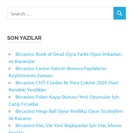
Search
SEARCH
for:
SON YAZILAR
Bircasino Book of Dead Oyna Farklı Oyun İmkanları
ve Kazançlar
Bircasino Casino Yatırım Bonusu Faydalarını
Keşfetmenin Zamanı
Bircasino CMT Cüzdan İle Para Çekme 2026 Mart
Rendeki Yenilikler
Bircasino Poker Kayıp Bonusu Yeni Oyuncular İçin
Cazip Fırsatlar
Bircasino Mega Ball Oyna Yenilikçi Oyun Stratejileri
ile Kazanın
Bircasino Maç İzle Yeni Başlayanlar İçin Maç İzleme
İpuçları