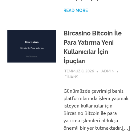
READ MORE
Bircasino Bitcoin İle
Para Yatırma Yeni
Kullanıcılar İçin
İpuçları
TEMMUZ 8, 2026
ADMIN
FINANS
Günümüzde çevrimiçi bahis
platformlarında işlem yapmak
isteyen kullanıcılar için
Bircasino Bitcoin ile para
yatırma işlemleri oldukça
önemli bir yer tutmaktadır.[…]