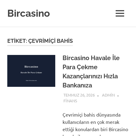
Skip
to
Bircasino
MENU
content
ETIKET:
ÇEVRIMIÇI BAHIS
Bircasino Havale İle
Para Çekme
Kazançlarınızı Hızla
Bankanıza
TEMMUZ 26, 2026
ADMIN
FINANS
Çevrimiçi bahis dünyasında
kullanıcıların en çok merak
ettiği konulardan biri Bircasino