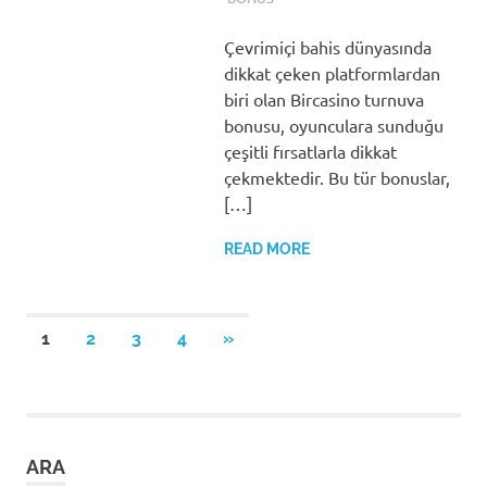
Çevrimiçi bahis dünyasında
dikkat çeken platformlardan
biri olan Bircasino turnuva
bonusu, oyunculara sunduğu
çeşitli fırsatlarla dikkat
çekmektedir. Bu tür bonuslar,
[…]
READ MORE
Yazı
NEXT
1
2
3
4
»
POSTS
sayfalaması
ARA