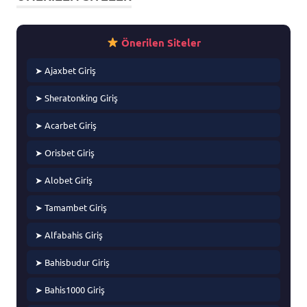
Önerilen Siteler
➤ Ajaxbet Giriş
➤ Sheratonking Giriş
➤ Acarbet Giriş
➤ Orisbet Giriş
➤ Alobet Giriş
➤ Tamambet Giriş
➤ Alfabahis Giriş
➤ Bahisbudur Giriş
➤ Bahis1000 Giriş