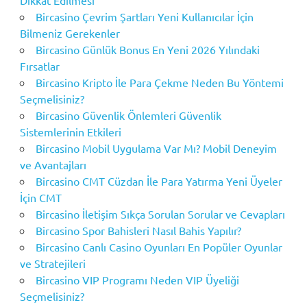
Bircasino Çevrim Şartları Yeni Kullanıcılar İçin
Bilmeniz Gerekenler
Bircasino Günlük Bonus En Yeni 2026 Yılındaki
Fırsatlar
Bircasino Kripto İle Para Çekme Neden Bu Yöntemi
Seçmelisiniz?
Bircasino Güvenlik Önlemleri Güvenlik
Sistemlerinin Etkileri
Bircasino Mobil Uygulama Var Mı? Mobil Deneyim
ve Avantajları
Bircasino CMT Cüzdan İle Para Yatırma Yeni Üyeler
İçin CMT
Bircasino İletişim Sıkça Sorulan Sorular ve Cevapları
Bircasino Spor Bahisleri Nasıl Bahis Yapılır?
Bircasino Canlı Casino Oyunları En Popüler Oyunlar
ve Stratejileri
Bircasino VIP Programı Neden VIP Üyeliği
Seçmelisiniz?