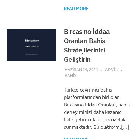
READ MORE
Bircasino İddaa
Oranları Bahis
Stratejilerinizi
Geliştirin
HAZIRAN 24, 2026
ADMIN
BAHIS
Türkçe çevrimiçi bahis
platformlarından biri olan
Bircasino İddaa Oranları, bahis
deneyiminizi daha kazanıcı
hale getirecek birçok özellik
sunmaktadır. Bu platform,[…]