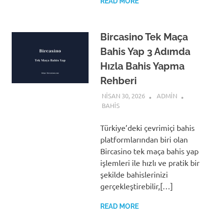
READ MORE
Bircasino Tek Maça
Bahis Yap 3 Adımda
Hızla Bahis Yapma
Rehberi
NISAN 30, 2026
ADMIN
BAHIS
Türkiye’deki çevrimiçi bahis
platformlarından biri olan
Bircasino tek maça bahis yap
işlemleri ile hızlı ve pratik bir
şekilde bahislerinizi
gerçekleştirebilir,[…]
READ MORE