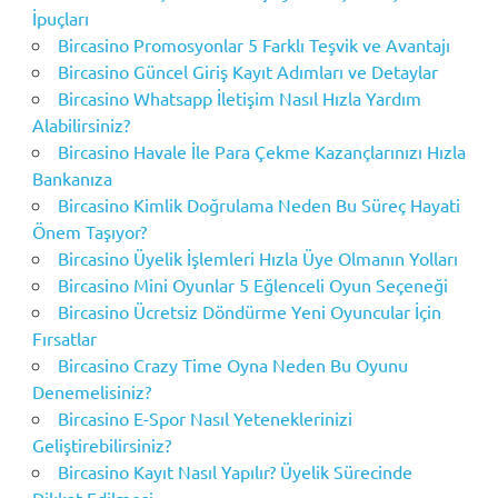
İpuçları
Bircasino Promosyonlar 5 Farklı Teşvik ve Avantajı
Bircasino Güncel Giriş Kayıt Adımları ve Detaylar
Bircasino Whatsapp İletişim Nasıl Hızla Yardım
Alabilirsiniz?
Bircasino Havale İle Para Çekme Kazançlarınızı Hızla
Bankanıza
Bircasino Kimlik Doğrulama Neden Bu Süreç Hayati
Önem Taşıyor?
Bircasino Üyelik İşlemleri Hızla Üye Olmanın Yolları
Bircasino Mini Oyunlar 5 Eğlenceli Oyun Seçeneği
Bircasino Ücretsiz Döndürme Yeni Oyuncular İçin
Fırsatlar
Bircasino Crazy Time Oyna Neden Bu Oyunu
Denemelisiniz?
Bircasino E-Spor Nasıl Yeteneklerinizi
Geliştirebilirsiniz?
Bircasino Kayıt Nasıl Yapılır? Üyelik Sürecinde
Dikkat Edilmesi