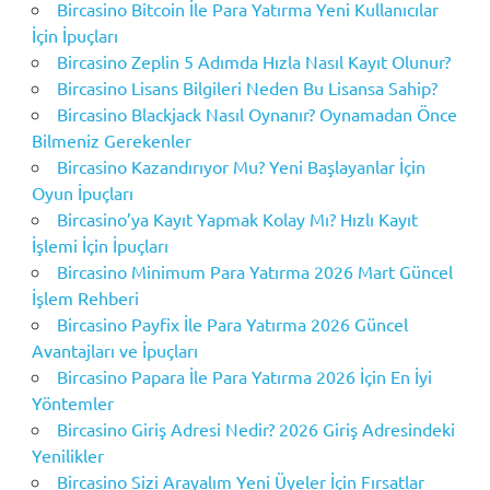
Bircasino Bitcoin İle Para Yatırma Yeni Kullanıcılar
İçin İpuçları
Bircasino Zeplin 5 Adımda Hızla Nasıl Kayıt Olunur?
Bircasino Lisans Bilgileri Neden Bu Lisansa Sahip?
Bircasino Blackjack Nasıl Oynanır? Oynamadan Önce
Bilmeniz Gerekenler
Bircasino Kazandırıyor Mu? Yeni Başlayanlar İçin
Oyun İpuçları
Bircasino’ya Kayıt Yapmak Kolay Mı? Hızlı Kayıt
İşlemi İçin İpuçları
Bircasino Minimum Para Yatırma 2026 Mart Güncel
İşlem Rehberi
Bircasino Payfix İle Para Yatırma 2026 Güncel
Avantajları ve İpuçları
Bircasino Papara İle Para Yatırma 2026 İçin En İyi
Yöntemler
Bircasino Giriş Adresi Nedir? 2026 Giriş Adresindeki
Yenilikler
Bircasino Sizi Arayalım Yeni Üyeler İçin Fırsatlar