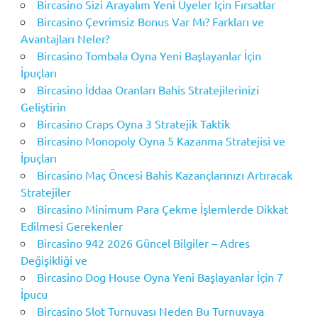
Bircasino Sizi Arayalım Yeni Üyeler İçin Fırsatlar
Bircasino Çevrimsiz Bonus Var Mı? Farkları ve
Avantajları Neler?
Bircasino Tombala Oyna Yeni Başlayanlar İçin
İpuçları
Bircasino İddaa Oranları Bahis Stratejilerinizi
Geliştirin
Bircasino Craps Oyna 3 Stratejik Taktik
Bircasino Monopoly Oyna 5 Kazanma Stratejisi ve
İpuçları
Bircasino Maç Öncesi Bahis Kazançlarınızı Artıracak
Stratejiler
Bircasino Minimum Para Çekme İşlemlerde Dikkat
Edilmesi Gerekenler
Bircasino 942 2026 Güncel Bilgiler – Adres
Değişikliği ve
Bircasino Dog House Oyna Yeni Başlayanlar İçin 7
İpucu
Bircasino Slot Turnuvası Neden Bu Turnuvaya