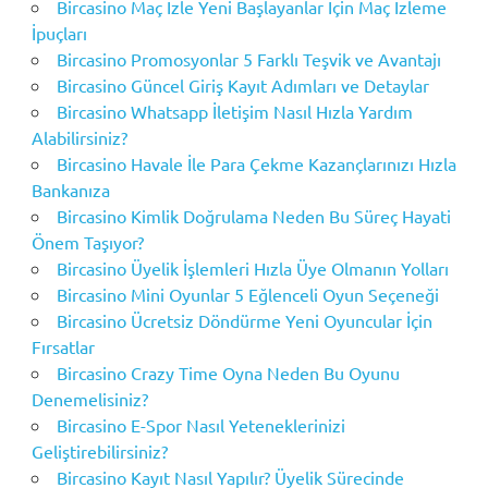
Bircasino Maç İzle Yeni Başlayanlar İçin Maç İzleme
İpuçları
Bircasino Promosyonlar 5 Farklı Teşvik ve Avantajı
Bircasino Güncel Giriş Kayıt Adımları ve Detaylar
Bircasino Whatsapp İletişim Nasıl Hızla Yardım
Alabilirsiniz?
Bircasino Havale İle Para Çekme Kazançlarınızı Hızla
Bankanıza
Bircasino Kimlik Doğrulama Neden Bu Süreç Hayati
Önem Taşıyor?
Bircasino Üyelik İşlemleri Hızla Üye Olmanın Yolları
Bircasino Mini Oyunlar 5 Eğlenceli Oyun Seçeneği
Bircasino Ücretsiz Döndürme Yeni Oyuncular İçin
Fırsatlar
Bircasino Crazy Time Oyna Neden Bu Oyunu
Denemelisiniz?
Bircasino E-Spor Nasıl Yeteneklerinizi
Geliştirebilirsiniz?
Bircasino Kayıt Nasıl Yapılır? Üyelik Sürecinde