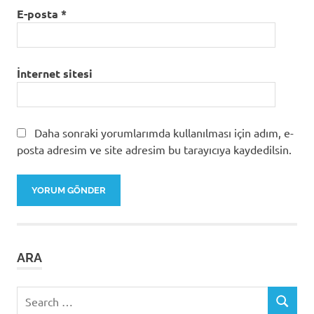
E-posta
*
İnternet sitesi
Daha sonraki yorumlarımda kullanılması için adım, e-
posta adresim ve site adresim bu tarayıcıya kaydedilsin.
ARA
Search
SEARCH
for: