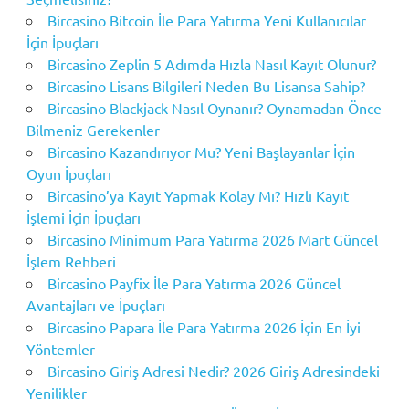
Bircasino Bitcoin İle Para Yatırma Yeni Kullanıcılar
İçin İpuçları
Bircasino Zeplin 5 Adımda Hızla Nasıl Kayıt Olunur?
Bircasino Lisans Bilgileri Neden Bu Lisansa Sahip?
Bircasino Blackjack Nasıl Oynanır? Oynamadan Önce
Bilmeniz Gerekenler
Bircasino Kazandırıyor Mu? Yeni Başlayanlar İçin
Oyun İpuçları
Bircasino’ya Kayıt Yapmak Kolay Mı? Hızlı Kayıt
İşlemi İçin İpuçları
Bircasino Minimum Para Yatırma 2026 Mart Güncel
İşlem Rehberi
Bircasino Payfix İle Para Yatırma 2026 Güncel
Avantajları ve İpuçları
Bircasino Papara İle Para Yatırma 2026 İçin En İyi
Yöntemler
Bircasino Giriş Adresi Nedir? 2026 Giriş Adresindeki
Yenilikler