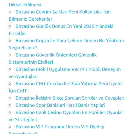
Dikkat Edilmesi
Bircasino Çevrim Şartları Yeni Kullanıcılar İçin
Bilmeniz Gerekenler
Bircasino Günlük Bonus En Yeni 2026 Yılındaki
Fırsatlar
Bircasino Kripto İle Para Çekme Neden Bu Yöntemi
Seçmelisiniz?
Bircasino Güvenlik Önlemleri Güvenlik
Sistemlerinin Etkileri
Bircasino Mobil Uygulama Var Mı? Mobil Deneyim
ve Avantajları
Bircasino CMT Cüzdan İle Para Yatırma Yeni Üyeler
İçin CMT
Bircasino İletişim Sıkça Sorulan Sorular ve Cevapları
Bircasino Spor Bahisleri Nasıl Bahis Yapılır?
Bircasino Canlı Casino Oyunları En Popüler Oyunlar
ve Stratejileri
Bircasino VIP Programı Neden VIP Üyeliği
Seçmelisiniz?