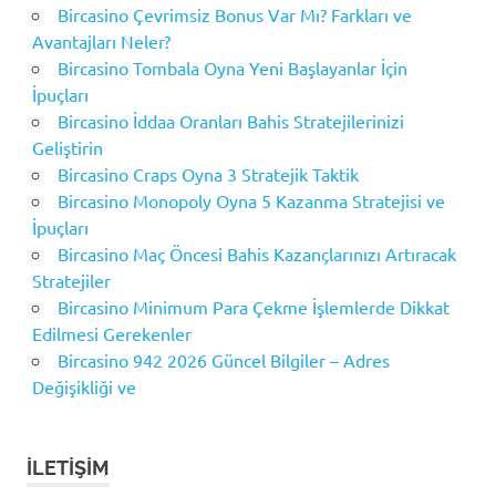
Bircasino Çevrimsiz Bonus Var Mı? Farkları ve
Avantajları Neler?
Bircasino Tombala Oyna Yeni Başlayanlar İçin
İpuçları
Bircasino İddaa Oranları Bahis Stratejilerinizi
Geliştirin
Bircasino Craps Oyna 3 Stratejik Taktik
Bircasino Monopoly Oyna 5 Kazanma Stratejisi ve
İpuçları
Bircasino Maç Öncesi Bahis Kazançlarınızı Artıracak
Stratejiler
Bircasino Minimum Para Çekme İşlemlerde Dikkat
Edilmesi Gerekenler
Bircasino 942 2026 Güncel Bilgiler – Adres
Değişikliği ve
İLETIŞIM