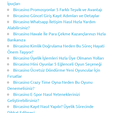
İpuçları
Bircasino Promosyonlar 5 Farklı Teşvik ve Avantajı
Bircasino Güncel Giriş Kayıt Adımları ve Detaylar
Bircasino Whatsapp İletişim Nasıl Hızla Yardım
Alabilirsiniz?
Bircasino Havale İle Para Çekme Kazançlarınızı Hızla
Bankanıza
Bircasino Kimlik Doğrulama Neden Bu Süreç Hayati
Önem Taşıyor?
Bircasino Üyelik İşlemleri Hızla Üye Olmanın Yolları
Bircasino Mini Oyunlar 5 Eğlenceli Oyun Seçeneği
Bircasino Ücretsiz Döndürme Yeni Oyuncular İçin
Fırsatlar
Bircasino Crazy Time Oyna Neden Bu Oyunu
Denemelisiniz?
Bircasino E-Spor Nasıl Yeteneklerinizi
Geliştirebilirsiniz?
Bircasino Kayıt Nasıl Yapılır? Üyelik Sürecinde
Dikkat Edilmesi