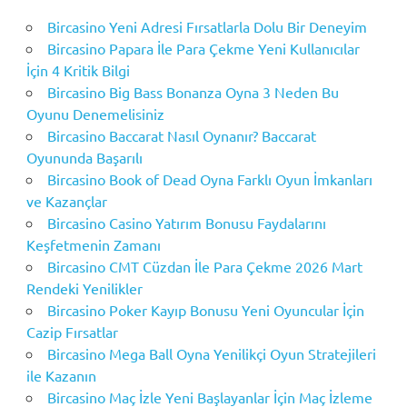
Bircasino Yeni Adresi Fırsatlarla Dolu Bir Deneyim
Bircasino Papara İle Para Çekme Yeni Kullanıcılar
İçin 4 Kritik Bilgi
Bircasino Big Bass Bonanza Oyna 3 Neden Bu
Oyunu Denemelisiniz
Bircasino Baccarat Nasıl Oynanır? Baccarat
Oyununda Başarılı
Bircasino Book of Dead Oyna Farklı Oyun İmkanları
ve Kazançlar
Bircasino Casino Yatırım Bonusu Faydalarını
Keşfetmenin Zamanı
Bircasino CMT Cüzdan İle Para Çekme 2026 Mart
Rendeki Yenilikler
Bircasino Poker Kayıp Bonusu Yeni Oyuncular İçin
Cazip Fırsatlar
Bircasino Mega Ball Oyna Yenilikçi Oyun Stratejileri
ile Kazanın
Bircasino Maç İzle Yeni Başlayanlar İçin Maç İzleme