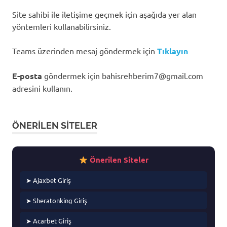
Site sahibi ile iletişime geçmek için aşağıda yer alan
yöntemleri kullanabilirsiniz.
Teams üzerinden mesaj göndermek için
Tıklayın
E-posta
göndermek için
bahisrehberim7@gmail.com
adresini kullanın.
ÖNERILEN SITELER
Önerilen Siteler
➤ Ajaxbet Giriş
➤ Sheratonking Giriş
➤ Acarbet Giriş