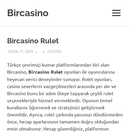
Skip
to
Bircasino
MENU
content
Bircasino Rulet
OCAK 27, 2026
CASINO
Türkçe çevrimiçi kumar platformlarından biri olan
Bircasino,
Bircasino Rulet
oyunları ile oyuncularına
heyecan verici deneyimler sunuyor. Rulet oyunları,
casino severlerin vazgeçilmezleri arasında yer alır ve
Bircasino bunu bir adım öteye taşıyarak çeşitli rulet
seçenekleriyle hizmet vermektedir. Oyunun temel
kurallarını öğrenmek ve stratejinizi geliştirmek
önemlidir. Ayrıca, rulet çarkında şansınızı döndürmeden
önce, hesap ayarlarınızın tamamen doğru olduğundan
emin olmalısınız. Hesap güvenliğiniz, platformun