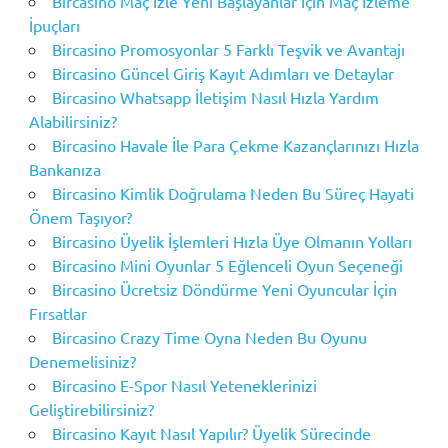
Bircasino Maç İzle Yeni Başlayanlar İçin Maç İzleme
İpuçları
Bircasino Promosyonlar 5 Farklı Teşvik ve Avantajı
Bircasino Güncel Giriş Kayıt Adımları ve Detaylar
Bircasino Whatsapp İletişim Nasıl Hızla Yardım
Alabilirsiniz?
Bircasino Havale İle Para Çekme Kazançlarınızı Hızla
Bankanıza
Bircasino Kimlik Doğrulama Neden Bu Süreç Hayati
Önem Taşıyor?
Bircasino Üyelik İşlemleri Hızla Üye Olmanın Yolları
Bircasino Mini Oyunlar 5 Eğlenceli Oyun Seçeneği
Bircasino Ücretsiz Döndürme Yeni Oyuncular İçin
Fırsatlar
Bircasino Crazy Time Oyna Neden Bu Oyunu
Denemelisiniz?
Bircasino E-Spor Nasıl Yeteneklerinizi
Geliştirebilirsiniz?
Bircasino Kayıt Nasıl Yapılır? Üyelik Sürecinde