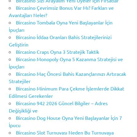
Bircasino Sizi Arayalım Yeni Üyeler İçin Fırsatlar
Bircasino Çevrimsiz Bonus Var Mı? Farkları ve
Avantajları Neler?
Bircasino Tombala Oyna Yeni Başlayanlar İçin
İpuçları
Bircasino İddaa Oranları Bahis Stratejilerinizi
Geliştirin
Bircasino Craps Oyna 3 Stratejik Taktik
Bircasino Monopoly Oyna 5 Kazanma Stratejisi ve
İpuçları
Bircasino Maç Öncesi Bahis Kazançlarınızı Artıracak
Stratejiler
Bircasino Minimum Para Çekme İşlemlerde Dikkat
Edilmesi Gerekenler
Bircasino 942 2026 Güncel Bilgiler – Adres
Değişikliği ve
Bircasino Dog House Oyna Yeni Başlayanlar İçin 7
İpucu
Bircasino Slot Turnuvası Neden Bu Turnuvaya