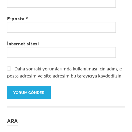
E-posta
*
İnternet sitesi
Daha sonraki yorumlarımda kullanılması için adım, e-
posta adresim ve site adresim bu tarayıcıya kaydedilsin.
ARA