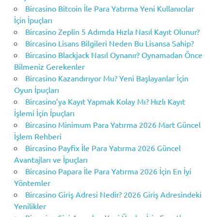
Bircasino Bitcoin İle Para Yatırma Yeni Kullanıcılar
İçin İpuçları
Bircasino Zeplin 5 Adımda Hızla Nasıl Kayıt Olunur?
Bircasino Lisans Bilgileri Neden Bu Lisansa Sahip?
Bircasino Blackjack Nasıl Oynanır? Oynamadan Önce
Bilmeniz Gerekenler
Bircasino Kazandırıyor Mu? Yeni Başlayanlar İçin
Oyun İpuçları
Bircasino’ya Kayıt Yapmak Kolay Mı? Hızlı Kayıt
İşlemi İçin İpuçları
Bircasino Minimum Para Yatırma 2026 Mart Güncel
İşlem Rehberi
Bircasino Payfix İle Para Yatırma 2026 Güncel
Avantajları ve İpuçları
Bircasino Papara İle Para Yatırma 2026 İçin En İyi
Yöntemler
Bircasino Giriş Adresi Nedir? 2026 Giriş Adresindeki
Yenilikler