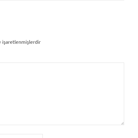
e işaretlenmişlerdir