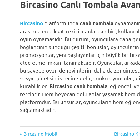
Bircasino Canlı Tombala Avan
platformunda
oynamanın 
Bircasino
canlı tombala
arasında en dikkat çekici olanlardan biri, kullanı
oyun oynamasıdır. Bu durum, oyunculara daha ger
bağlantının sunduğu çeşitli bonuslar, oyuncuların
promosyonlar, yeni başlayanlar için büyük bir fır
elde etme imkanı tanımaktadır. Oyuncular, arkada
bu sayede oyun deneyimlerini daha da zenginleştir
sosyal bir etkinlik haline gelir; çünkü oyuncular, d
kurabilirler.
, eğlenceli ve
Bircasino canlı tombala
tercihtir. Hem heyecan dolu anlar yaşamak hem 
platformdur. Bu unsurlar, oyuncuların hem eğlenc
sağlamaktadır.
Canlı
Previous
Next
Yazı
Bircasino Mobil
Bircasino K
Oyun