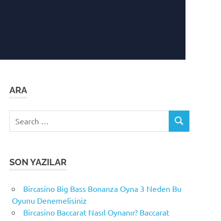
ARA
Search
SEARCH
for:
SON YAZILAR
Bircasino Big Bass Bonanza Oyna 3 Neden Bu
Oyunu Denemelisiniz
Bircasino Baccarat Nasıl Oynanır? Baccarat