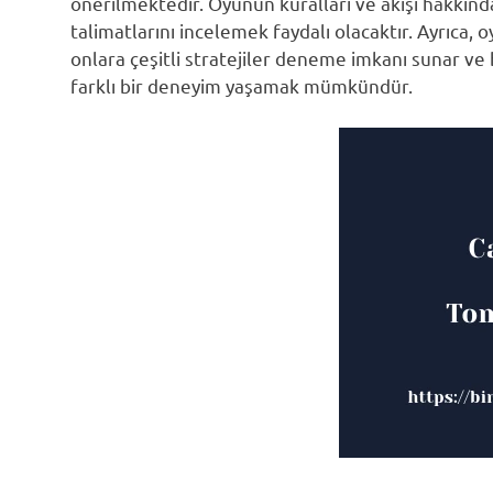
önerilmektedir. Oyunun kuralları ve akışı hakkında
talimatlarını incelemek faydalı olacaktır. Ayrıca,
onlara çeşitli stratejiler deneme imkanı sunar ve
farklı bir deneyim yaşamak mümkündür.