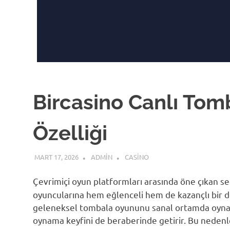
Bircasino Canlı Tom
Özelliği
MART 17, 2026
ADMIN
CASINO
Çevrimiçi oyun platformları arasında öne çıkan s
oyuncularına hem eğlenceli hem de kazançlı bir 
geleneksel tombala oyununu sanal ortamda oynam
oynama keyfini de beraberinde getirir. Bu nedenle