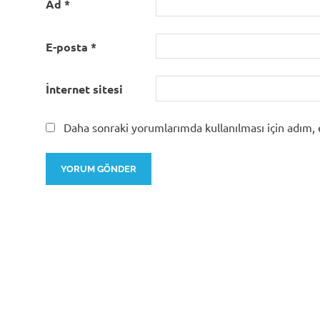
Ad
*
E-posta
*
İnternet sitesi
Daha sonraki yorumlarımda kullanılması için adım, 