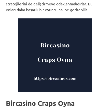
stratejilerini de geliştirmeye odaklanmalıdırlar. Bu,
onları daha başarılı bir oyuncu haline getirebilir.
Bircasino Craps Oyna