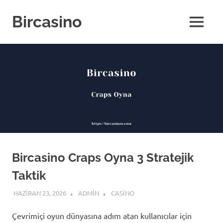
Skip
to
Bircasino
MENU
content
Bircasino Craps Oyna 3 Stratejik
Taktik
HAZIRAN 23, 2026
ADMIN
CASINO
Çevrimiçi oyun dünyasına adım atan kullanıcılar için