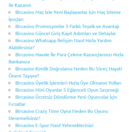
ile Kazanın
Bircasino Maç İzle Yeni Başlayanlar İçin Maç İzleme
İpuçları
Bircasino Promosyonlar 5 Farklı Teşvik ve Avantajı
Bircasino Güncel Giriş Kayıt Adımları ve Detaylar
Bircasino Whatsapp İletişim Nasıl Hızla Yardım
Alabilirsiniz?
Bircasino Havale İle Para Çekme Kazançlarınızı Hızla
Bankanıza
Bircasino Kimlik Doğrulama Neden Bu Süreç Hayati
Önem Taşıyor?
Bircasino Üyelik İşlemleri Hızla Üye Olmanın Yolları
Bircasino Mini Oyunlar 5 Eğlenceli Oyun Seçeneği
Bircasino Ücretsiz Döndürme Yeni Oyuncular İçin
Fırsatlar
Bircasino Crazy Time Oyna Neden Bu Oyunu
Denemelisiniz?
Bircasino E-Spor Nasıl Yeteneklerinizi
Geliştirebilirsiniz?