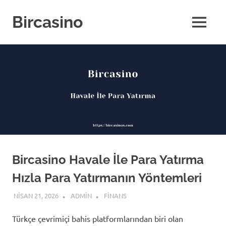
Skip
to
Bircasino
MENU
content
Bircasino Havale İle Para Yatırma
Hızla Para Yatırmanın Yöntemleri
NISAN 21, 2026
ADMIN
FINANS
Türkçe çevrimiçi bahis platformlarından biri olan