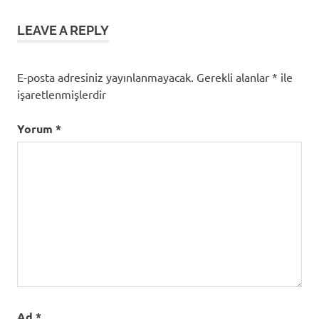
Havale
işlemleri
LEAVE A REPLY
E-posta adresiniz yayınlanmayacak.
Gerekli alanlar
*
ile
işaretlenmişlerdir
Yorum
*
Ad
*