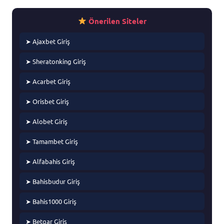
Önerilen Siteler
➤ Ajaxbet Giriş
➤ Sheratonking Giriş
➤ Acarbet Giriş
➤ Orisbet Giriş
➤ Alobet Giriş
➤ Tamambet Giriş
➤ Alfabahis Giriş
➤ Bahisbudur Giriş
➤ Bahis1000 Giriş
➤ Betgar Giriş