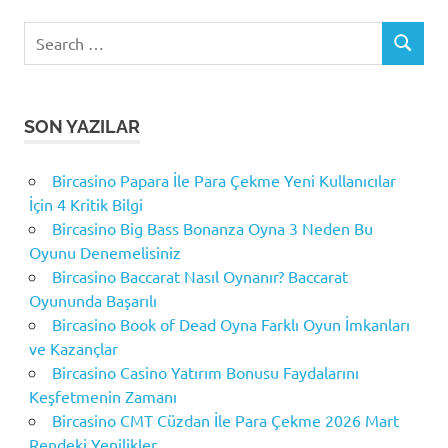
Search
SEARCH
for:
SON YAZILAR
Bircasino Papara İle Para Çekme Yeni Kullanıcılar
İçin 4 Kritik Bilgi
Bircasino Big Bass Bonanza Oyna 3 Neden Bu
Oyunu Denemelisiniz
Bircasino Baccarat Nasıl Oynanır? Baccarat
Oyununda Başarılı
Bircasino Book of Dead Oyna Farklı Oyun İmkanları
ve Kazançlar
Bircasino Casino Yatırım Bonusu Faydalarını
Keşfetmenin Zamanı
Bircasino CMT Cüzdan İle Para Çekme 2026 Mart
Rendeki Yenilikler