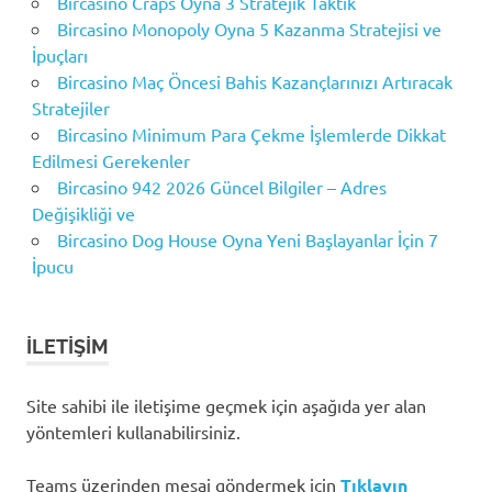
Bircasino Craps Oyna 3 Stratejik Taktik
Bircasino Monopoly Oyna 5 Kazanma Stratejisi ve
İpuçları
Bircasino Maç Öncesi Bahis Kazançlarınızı Artıracak
Stratejiler
Bircasino Minimum Para Çekme İşlemlerde Dikkat
Edilmesi Gerekenler
Bircasino 942 2026 Güncel Bilgiler – Adres
Değişikliği ve
Bircasino Dog House Oyna Yeni Başlayanlar İçin 7
İpucu
İLETIŞIM
Site sahibi ile iletişime geçmek için aşağıda yer alan
yöntemleri kullanabilirsiniz.
Teams üzerinden mesaj göndermek için
Tıklayın