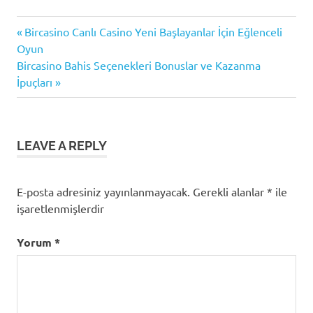
Cashback
Previous
Yazı
Bircasino Canlı Casino Yeni Başlayanlar İçin Eğlenceli
fırsatları
Post:
Oyun
gezinmesi
Çevrimiçi
Next
Bircasino Bahis Seçenekleri Bonuslar ve Kazanma
casino
Post:
İpuçları
Slot
Oyunları
LEAVE A REPLY
E-posta adresiniz yayınlanmayacak.
Gerekli alanlar
*
ile
işaretlenmişlerdir
Yorum
*