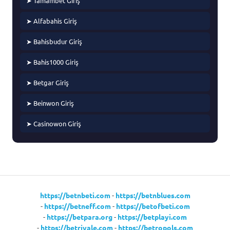
➤ Tamambet Giriş
➤ Alfabahis Giriş
➤ Bahisbudur Giriş
➤ Bahis1000 Giriş
➤ Betgar Giriş
➤ Beinwon Giriş
➤ Casinowon Giriş
https://betnbeti.com
-
https://betnblues.com
-
https://betneff.com
-
https://betofbeti.com
-
https://betpara.org
-
https://betplayi.com
-
https://betriyale.com
-
https://betropols.com