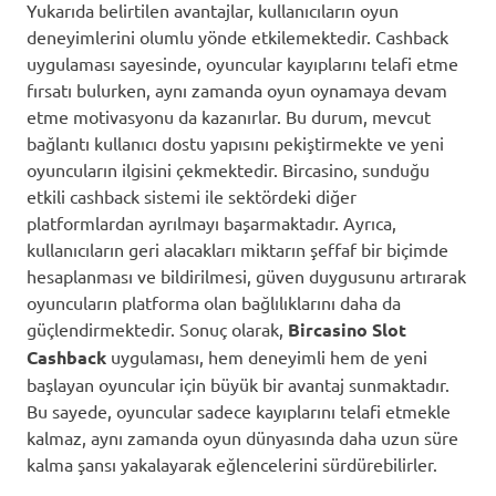
Yukarıda belirtilen avantajlar, kullanıcıların oyun
deneyimlerini olumlu yönde etkilemektedir. Cashback
uygulaması sayesinde, oyuncular kayıplarını telafi etme
fırsatı bulurken, aynı zamanda oyun oynamaya devam
etme motivasyonu da kazanırlar. Bu durum, mevcut
bağlantı kullanıcı dostu yapısını pekiştirmekte ve yeni
oyuncuların ilgisini çekmektedir. Bircasino, sunduğu
etkili cashback sistemi ile sektördeki diğer
platformlardan ayrılmayı başarmaktadır. Ayrıca,
kullanıcıların geri alacakları miktarın şeffaf bir biçimde
hesaplanması ve bildirilmesi, güven duygusunu artırarak
oyuncuların platforma olan bağlılıklarını daha da
güçlendirmektedir. Sonuç olarak,
Bircasino Slot
Cashback
uygulaması, hem deneyimli hem de yeni
başlayan oyuncular için büyük bir avantaj sunmaktadır.
Bu sayede, oyuncular sadece kayıplarını telafi etmekle
kalmaz, aynı zamanda oyun dünyasında daha uzun süre
kalma şansı yakalayarak eğlencelerini sürdürebilirler.