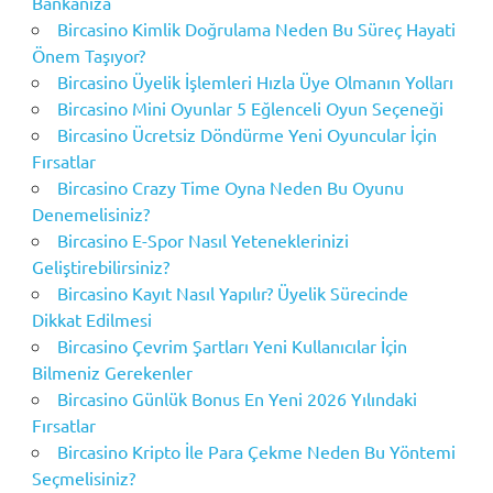
Bankanıza
Bircasino Kimlik Doğrulama Neden Bu Süreç Hayati
Önem Taşıyor?
Bircasino Üyelik İşlemleri Hızla Üye Olmanın Yolları
Bircasino Mini Oyunlar 5 Eğlenceli Oyun Seçeneği
Bircasino Ücretsiz Döndürme Yeni Oyuncular İçin
Fırsatlar
Bircasino Crazy Time Oyna Neden Bu Oyunu
Denemelisiniz?
Bircasino E-Spor Nasıl Yeteneklerinizi
Geliştirebilirsiniz?
Bircasino Kayıt Nasıl Yapılır? Üyelik Sürecinde
Dikkat Edilmesi
Bircasino Çevrim Şartları Yeni Kullanıcılar İçin
Bilmeniz Gerekenler
Bircasino Günlük Bonus En Yeni 2026 Yılındaki
Fırsatlar
Bircasino Kripto İle Para Çekme Neden Bu Yöntemi
Seçmelisiniz?