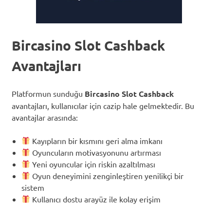
Bircasino Slot Cashback
Avantajları
Platformun sunduğu
Bircasino Slot Cashback
avantajları, kullanıcılar için cazip hale gelmektedir. Bu
avantajlar arasında:
Kayıpların bir kısmını geri alma imkanı
Oyuncuların motivasyonunu artırması
Yeni oyuncular için riskin azaltılması
Oyun deneyimini zenginleştiren yenilikçi bir
sistem
Kullanıcı dostu arayüz ile kolay erişim