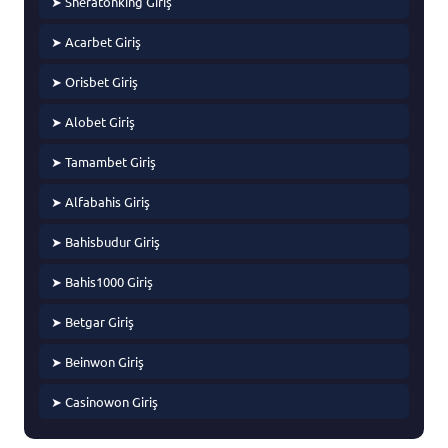
➤ Sheratonking Giriş
➤ Acarbet Giriş
➤ Orisbet Giriş
➤ Alobet Giriş
➤ Tamambet Giriş
➤ Alfabahis Giriş
➤ Bahisbudur Giriş
➤ Bahis1000 Giriş
➤ Betgar Giriş
➤ Beinwon Giriş
➤ Casinowon Giriş