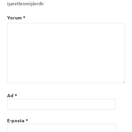
işaretlenmişlerdir
Yorum
*
Ad
*
E-posta
*