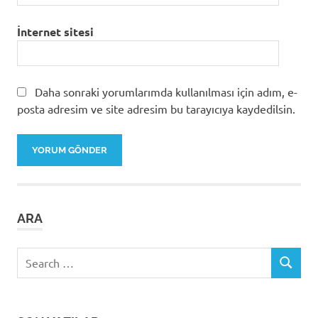
İnternet sitesi
Daha sonraki yorumlarımda kullanılması için adım, e-
posta adresim ve site adresim bu tarayıcıya kaydedilsin.
ARA
Search
SEARCH
for: