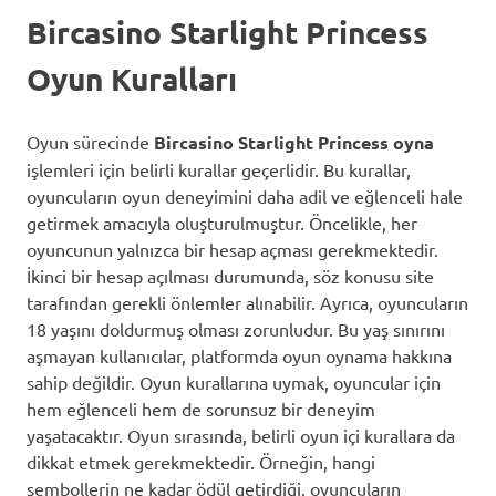
Bircasino Starlight Princess
Oyun Kuralları
Oyun sürecinde
Bircasino Starlight Princess oyna
işlemleri için belirli kurallar geçerlidir. Bu kurallar,
oyuncuların oyun deneyimini daha adil ve eğlenceli hale
getirmek amacıyla oluşturulmuştur. Öncelikle, her
oyuncunun yalnızca bir hesap açması gerekmektedir.
İkinci bir hesap açılması durumunda, söz konusu site
tarafından gerekli önlemler alınabilir. Ayrıca, oyuncuların
18 yaşını doldurmuş olması zorunludur. Bu yaş sınırını
aşmayan kullanıcılar, platformda oyun oynama hakkına
sahip değildir. Oyun kurallarına uymak, oyuncular için
hem eğlenceli hem de sorunsuz bir deneyim
yaşatacaktır. Oyun sırasında, belirli oyun içi kurallara da
dikkat etmek gerekmektedir. Örneğin, hangi
sembollerin ne kadar ödül getirdiği, oyuncuların