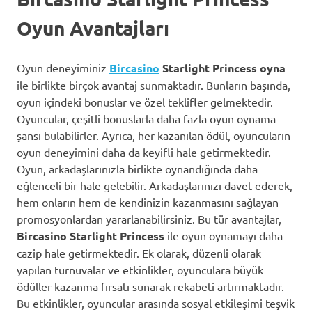
Oyun Avantajları
Oyun deneyiminiz
Bircasino
Starlight Princess oyna
ile birlikte birçok avantaj sunmaktadır. Bunların başında,
oyun içindeki bonuslar ve özel teklifler gelmektedir.
Oyuncular, çeşitli bonuslarla daha fazla oyun oynama
şansı bulabilirler. Ayrıca, her kazanılan ödül, oyuncuların
oyun deneyimini daha da keyifli hale getirmektedir.
Oyun, arkadaşlarınızla birlikte oynandığında daha
eğlenceli bir hale gelebilir. Arkadaşlarınızı davet ederek,
hem onların hem de kendinizin kazanmasını sağlayan
promosyonlardan yararlanabilirsiniz. Bu tür avantajlar,
Bircasino Starlight Princess
ile oyun oynamayı daha
cazip hale getirmektedir. Ek olarak, düzenli olarak
yapılan turnuvalar ve etkinlikler, oyunculara büyük
ödüller kazanma fırsatı sunarak rekabeti artırmaktadır.
Bu etkinlikler, oyuncular arasında sosyal etkileşimi teşvik