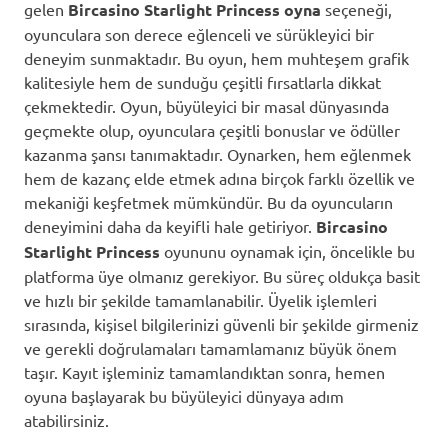
gelen
Bircasino Starlight Princess oyna
seçeneği,
oyunculara son derece eğlenceli ve sürükleyici bir
deneyim sunmaktadır. Bu oyun, hem muhteşem grafik
kalitesiyle hem de sunduğu çeşitli fırsatlarla dikkat
çekmektedir. Oyun, büyüleyici bir masal dünyasında
geçmekte olup, oyunculara çeşitli bonuslar ve ödüller
kazanma şansı tanımaktadır. Oynarken, hem eğlenmek
hem de kazanç elde etmek adına birçok farklı özellik ve
mekaniği keşfetmek mümkündür. Bu da oyuncuların
deneyimini daha da keyifli hale getiriyor.
Bircasino
Starlight Princess
oyununu oynamak için, öncelikle bu
platforma üye olmanız gerekiyor. Bu süreç oldukça basit
ve hızlı bir şekilde tamamlanabilir. Üyelik işlemleri
sırasında, kişisel bilgilerinizi güvenli bir şekilde girmeniz
ve gerekli doğrulamaları tamamlamanız büyük önem
taşır. Kayıt işleminiz tamamlandıktan sonra, hemen
oyuna başlayarak bu büyüleyici dünyaya adım
atabilirsiniz.