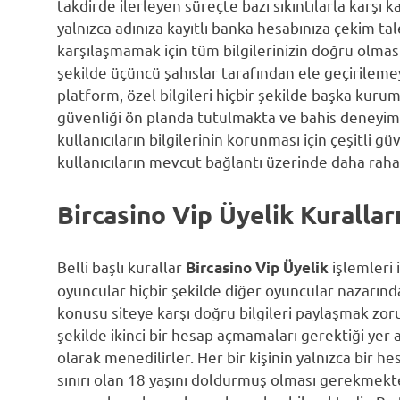
takdirde ilerleyen süreçte bazı sıkıntılarla karşı 
yalnızca adınıza kayıtlı banka hesabınıza çekim tal
karşılaşmamak için tüm bilgilerinizin doğru olması 
şekilde üçüncü şahıslar tarafından ele geçirileme
platform, özel bilgileri hiçbir şekilde başka kuru
güvenliği ön planda tutulmakta ve bahis deneyimle
kullanıcıların bilgilerinin korunması için çeşitli 
kullanıcıların mevcut bağlantı üzerinde daha raha
Bircasino Vip Üyelik Kurallar
Belli başlı kurallar
işlemleri 
Bircasino Vip Üyelik
oyuncular hiçbir şekilde diğer oyuncular nazarın
konusu siteye karşı doğru bilgileri paylaşmak zorun
şekilde ikinci bir hesap açmamaları gerektiği yer a
olarak menedilirler. Her bir kişinin yalnızca bir hes
sınırı olan 18 yaşını doldurmuş olması gerekmekte