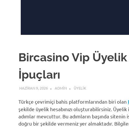
Bircasino Vip Üyelik
İpuçları
HAZIRAN 9, 2026
ADMIN
ÜYELIK
Türkçe çevrimiçi bahis platformlarından biri olan
şekilde üyelik hesabınızı oluşturabilirsiniz. Üyeli
adımlar mevcuttur. Bu adımların başında sitenin isi
doğru bir şekilde vermeniz yer almaktadır. Bilgil