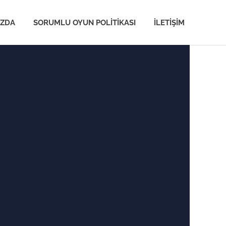
IZDA
SORUMLU OYUN POLITIKASI
İLETIŞIM