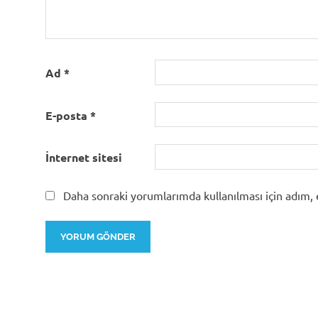
Ad
*
E-posta
*
İnternet sitesi
Daha sonraki yorumlarımda kullanılması için adım, 