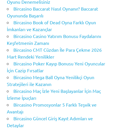
Oyunu Denemelisiniz
Bircasino Baccarat Nasıl Oynanır? Baccarat
Oyununda Başarılı
Bircasino Book of Dead Oyna Farklı Oyun
İmkanları ve Kazançlar
Bircasino Casino Yatırım Bonusu Faydalarını
Keşfetmenin Zamanı
Bircasino CMT Cüzdan İle Para Çekme 2026
Mart Rendeki Yenilikler
Bircasino Poker Kayıp Bonusu Yeni Oyuncular
İçin Cazip Fırsatlar
Bircasino Mega Ball Oyna Yenilikçi Oyun
Stratejileri ile Kazanın
Bircasino Maç İzle Yeni Başlayanlar İçin Maç
İzleme İpuçları
Bircasino Promosyonlar 5 Farklı Teşvik ve
Avantajı
Bircasino Güncel Giriş Kayıt Adımları ve
Detaylar