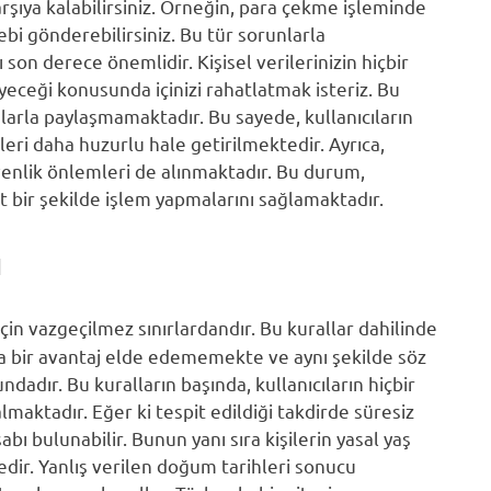
karşıya kalabilirsiniz. Örneğin, para çekme işleminde
ebi gönderebilirsiniz. Bu tür sorunlarla
son derece önemlidir. Kişisel verilerinizin hiçbir
yeceği konusunda içinizi rahatlatmak isteriz. Bu
mlarla paylaşmamaktadır. Bu sayede, kullanıcıların
ri daha huzurlu hale getirilmektedir. Ayrıca,
güvenlik önlemleri de alınmaktadır. Bu durum,
t bir şekilde işlem yapmalarını sağlamaktadır.
ı
için vazgeçilmez sınırlardandır. Bu kurallar dahilinde
da bir avantaj elde edememekte ve aynı şekilde söz
dadır. Bu kuralların başında, kullanıcıların hiçbir
lmaktadır. Eğer ki tespit edildiği takdirde süresiz
abı bulunabilir. Bunun yanı sıra kişilerin yasal yaş
dir. Yanlış verilen doğum tarihleri sonucu