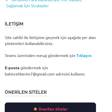
Sağlamak İçin Stratejiler
İLETIŞIM
Site sahibi ile iletişime geçmek için aşağıda yer alan
yöntemleri kullanabilirsiniz.
Teams üzerinden mesaj göndermek için
Tıklayın
E-posta
göndermek için
bahisrehberim7@gmail.com
adresini kullanın.
ÖNERILEN SITELER
Önerilen Siteler