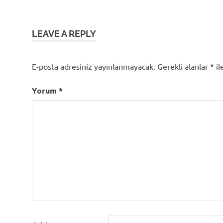
gezinmesi
oyun
Hesap
Güvenliği
LEAVE A REPLY
E-posta adresiniz yayınlanmayacak.
Gerekli alanlar
*
il
Yorum
*