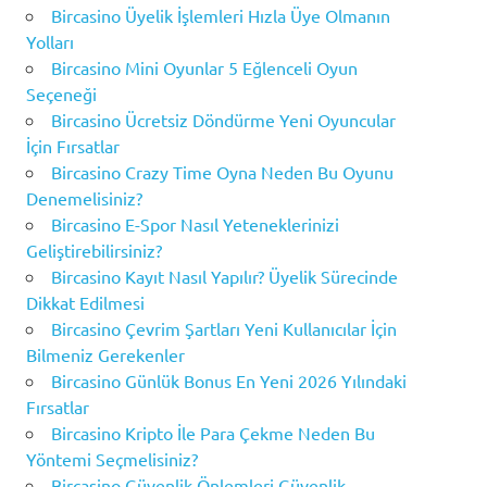
Bircasino Üyelik İşlemleri Hızla Üye Olmanın
Yolları
Bircasino Mini Oyunlar 5 Eğlenceli Oyun
Seçeneği
Bircasino Ücretsiz Döndürme Yeni Oyuncular
İçin Fırsatlar
Bircasino Crazy Time Oyna Neden Bu Oyunu
Denemelisiniz?
Bircasino E-Spor Nasıl Yeteneklerinizi
Geliştirebilirsiniz?
Bircasino Kayıt Nasıl Yapılır? Üyelik Sürecinde
Dikkat Edilmesi
Bircasino Çevrim Şartları Yeni Kullanıcılar İçin
Bilmeniz Gerekenler
Bircasino Günlük Bonus En Yeni 2026 Yılındaki
Fırsatlar
Bircasino Kripto İle Para Çekme Neden Bu
Yöntemi Seçmelisiniz?
Bircasino Güvenlik Önlemleri Güvenlik