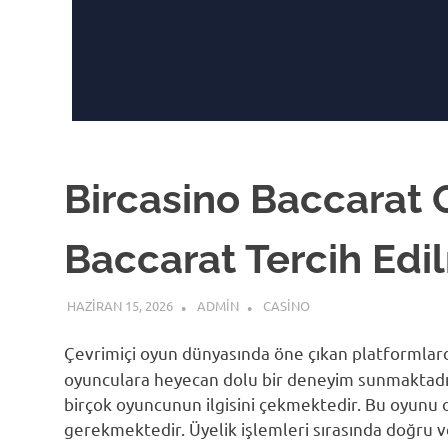
Bircasino Baccarat
Baccarat Tercih Edi
HAZIRAN 15, 2026
ADMIN
CASINO
Çevrimiçi oyun dünyasında öne çıkan platformlard
oyunculara heyecan dolu bir deneyim sunmaktadır. 
birçok oyuncunun ilgisini çekmektedir. Bu oyunu 
gerekmektedir. Üyelik işlemleri sırasında doğru v