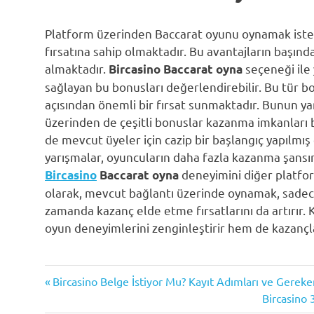
Platform üzerinden Baccarat oyunu oynamak istey
fırsatına sahip olmaktadır. Bu avantajların başınd
almaktadır.
seçeneği ile 
Bircasino Baccarat oyna
sağlayan bu bonusları değerlendirebilir. Bu tür bo
açısından önemli bir fırsat sunmaktadır. Bunun yan
üzerinden de çeşitli bonuslar kazanma imkanları 
de mevcut üyeler için cazip bir başlangıç yapılmış 
yarışmalar, oyuncuların daha fazla kazanma şansına
deneyimini diğer platfor
Bircasino
Baccarat oyna
olarak, mevcut bağlantı üzerinde oynamak, sadec
zamanda kazanç elde etme fırsatlarını da artırır. 
oyun deneyimlerini zenginleştirir hem de kazançlar
Baccarat
Previous
Yazı
Bircasino Belge İstiyor Mu? Kayıt Adımları ve Gereke
Stratejisi
Post:
Next
Bircasino 
Çevrimiçi
Post: