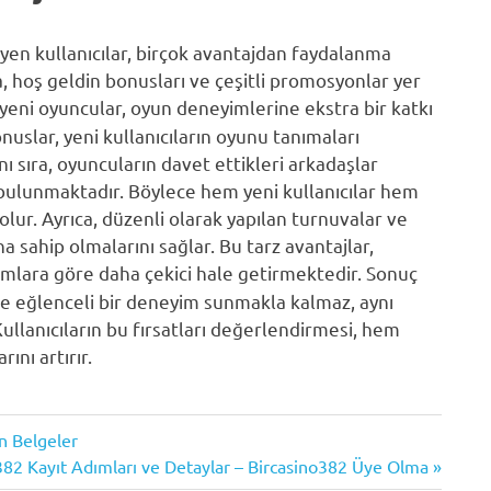
en kullanıcılar, birçok avantajdan faydalanma
a, hoş geldin bonusları ve çeşitli promosyonlar yer
yeni oyuncular, oyun deneyimlerine ekstra bir katkı
nuslar, yeni kullanıcıların oyunu tanımaları
ı sıra, oyuncuların davet ettikleri arkadaşlar
bulunmaktadır. Böylece hem yeni kullanıcılar hem
olur. Ayrıca, düzenli olarak yapılan turnuvalar ve
 sahip olmalarını sağlar. Bu tarz avantajlar,
mlara göre daha çekici hale getirmektedir. Sonuç
e eğlenceli bir deneyim sunmakla kalmaz, aynı
Kullanıcıların bu fırsatları değerlendirmesi, hem
ını artırır.
n Belgeler
382 Kayıt Adımları ve Detaylar – Bircasino382 Üye Olma