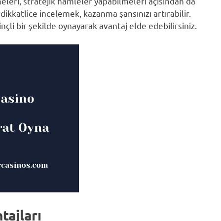
meleri, stratejik hamleler yapabilmeleri açısından da
dikkatlice incelemek, kazanma şansınızı artırabilir.
çli bir şekilde oynayarak avantaj elde edebilirsiniz.
tajları