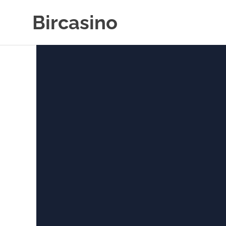
Skip
Bircasino
to
content