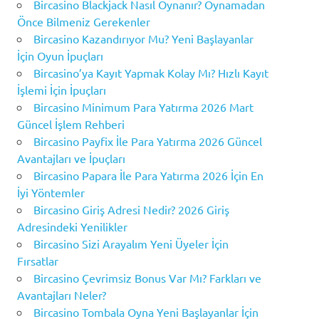
Bircasino Blackjack Nasıl Oynanır? Oynamadan
Önce Bilmeniz Gerekenler
Bircasino Kazandırıyor Mu? Yeni Başlayanlar
İçin Oyun İpuçları
Bircasino’ya Kayıt Yapmak Kolay Mı? Hızlı Kayıt
İşlemi İçin İpuçları
Bircasino Minimum Para Yatırma 2026 Mart
Güncel İşlem Rehberi
Bircasino Payfix İle Para Yatırma 2026 Güncel
Avantajları ve İpuçları
Bircasino Papara İle Para Yatırma 2026 İçin En
İyi Yöntemler
Bircasino Giriş Adresi Nedir? 2026 Giriş
Adresindeki Yenilikler
Bircasino Sizi Arayalım Yeni Üyeler İçin
Fırsatlar
Bircasino Çevrimsiz Bonus Var Mı? Farkları ve
Avantajları Neler?
Bircasino Tombala Oyna Yeni Başlayanlar İçin