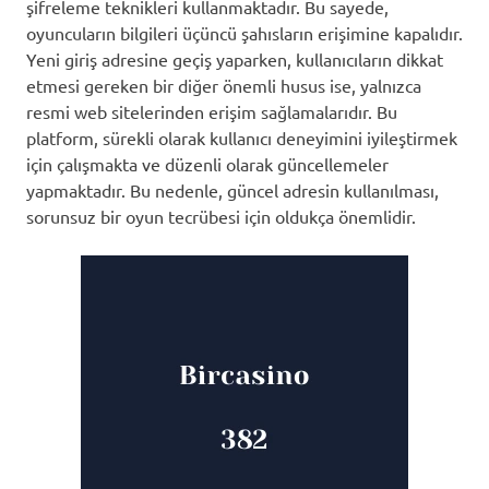
şifreleme teknikleri kullanmaktadır. Bu sayede,
oyuncuların bilgileri üçüncü şahısların erişimine kapalıdır.
Yeni giriş adresine geçiş yaparken, kullanıcıların dikkat
etmesi gereken bir diğer önemli husus ise, yalnızca
resmi web sitelerinden erişim sağlamalarıdır. Bu
platform, sürekli olarak kullanıcı deneyimini iyileştirmek
için çalışmakta ve düzenli olarak güncellemeler
yapmaktadır. Bu nedenle, güncel adresin kullanılması,
sorunsuz bir oyun tecrübesi için oldukça önemlidir.