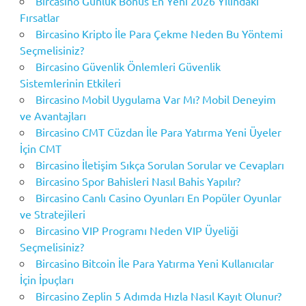
Bircasino Günlük Bonus En Yeni 2026 Yılındaki
Fırsatlar
Bircasino Kripto İle Para Çekme Neden Bu Yöntemi
Seçmelisiniz?
Bircasino Güvenlik Önlemleri Güvenlik
Sistemlerinin Etkileri
Bircasino Mobil Uygulama Var Mı? Mobil Deneyim
ve Avantajları
Bircasino CMT Cüzdan İle Para Yatırma Yeni Üyeler
İçin CMT
Bircasino İletişim Sıkça Sorulan Sorular ve Cevapları
Bircasino Spor Bahisleri Nasıl Bahis Yapılır?
Bircasino Canlı Casino Oyunları En Popüler Oyunlar
ve Stratejileri
Bircasino VIP Programı Neden VIP Üyeliği
Seçmelisiniz?
Bircasino Bitcoin İle Para Yatırma Yeni Kullanıcılar
İçin İpuçları
Bircasino Zeplin 5 Adımda Hızla Nasıl Kayıt Olunur?