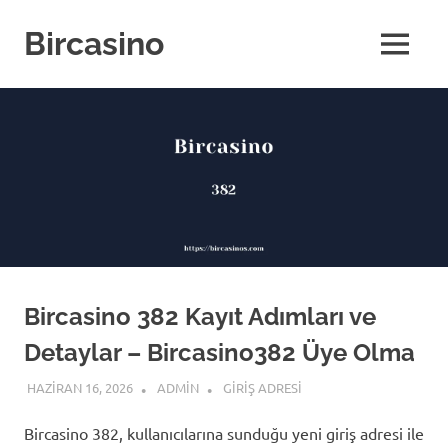
Skip
to
Bircasino
MENU
content
Bircasino 382 Kayıt Adımları ve
Detaylar – Bircasino382 Üye Olma
HAZIRAN 16, 2026
ADMIN
GIRIŞ ADRESI
Bircasino 382, kullanıcılarına sunduğu yeni giriş adresi ile