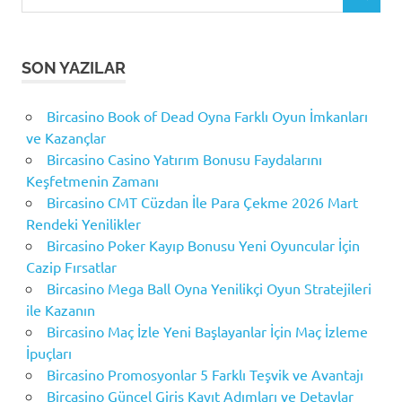
SEARCH
for:
SON YAZILAR
Bircasino Book of Dead Oyna Farklı Oyun İmkanları
ve Kazançlar
Bircasino Casino Yatırım Bonusu Faydalarını
Keşfetmenin Zamanı
Bircasino CMT Cüzdan İle Para Çekme 2026 Mart
Rendeki Yenilikler
Bircasino Poker Kayıp Bonusu Yeni Oyuncular İçin
Cazip Fırsatlar
Bircasino Mega Ball Oyna Yenilikçi Oyun Stratejileri
ile Kazanın
Bircasino Maç İzle Yeni Başlayanlar İçin Maç İzleme
İpuçları
Bircasino Promosyonlar 5 Farklı Teşvik ve Avantajı
Bircasino Güncel Giriş Kayıt Adımları ve Detaylar