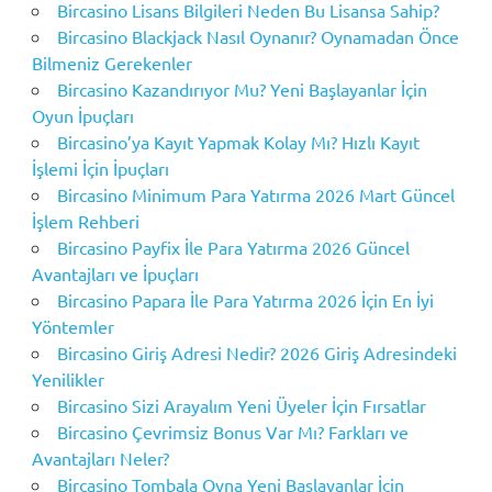
Bircasino Lisans Bilgileri Neden Bu Lisansa Sahip?
Bircasino Blackjack Nasıl Oynanır? Oynamadan Önce
Bilmeniz Gerekenler
Bircasino Kazandırıyor Mu? Yeni Başlayanlar İçin
Oyun İpuçları
Bircasino’ya Kayıt Yapmak Kolay Mı? Hızlı Kayıt
İşlemi İçin İpuçları
Bircasino Minimum Para Yatırma 2026 Mart Güncel
İşlem Rehberi
Bircasino Payfix İle Para Yatırma 2026 Güncel
Avantajları ve İpuçları
Bircasino Papara İle Para Yatırma 2026 İçin En İyi
Yöntemler
Bircasino Giriş Adresi Nedir? 2026 Giriş Adresindeki
Yenilikler
Bircasino Sizi Arayalım Yeni Üyeler İçin Fırsatlar
Bircasino Çevrimsiz Bonus Var Mı? Farkları ve
Avantajları Neler?
Bircasino Tombala Oyna Yeni Başlayanlar İçin