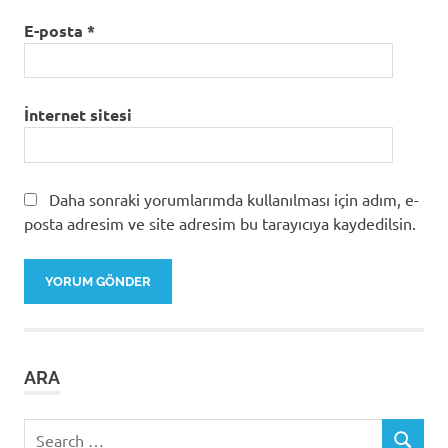
E-posta
*
İnternet sitesi
Daha sonraki yorumlarımda kullanılması için adım, e-
posta adresim ve site adresim bu tarayıcıya kaydedilsin.
ARA
Search