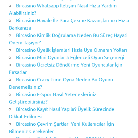
Bircasino Whatsapp İletişim Nasıl Hızla Yardım
Alabilirsiniz?
Bircasino Havale İle Para Çekme Kazançlarınızı Hızla
Bankanıza
Bircasino Kimlik Doğrulama Neden Bu Süreç Hayati
Önem Taşıyor?
Bircasino Üyelik İşlemleri Hızla Üye Olmanın Yolları
Bircasino Mini Oyunlar 5 Eğlenceli Oyun Seçeneği
Bircasino Ücretsiz Döndürme Yeni Oyuncular İçin
Fırsatlar
Bircasino Crazy Time Oyna Neden Bu Oyunu
Denemelisiniz?
Bircasino E-Spor Nasıl Yeteneklerinizi
Geliştirebilirsiniz?
Bircasino Kayıt Nasıl Yapılır? Üyelik Sürecinde
Dikkat Edilmesi
Bircasino Çevrim Şartları Yeni Kullanıcılar İçin
Bilmeniz Gerekenler