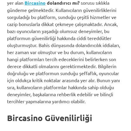
yer alan
Bircasino
dolandırıcı mı?
sorusu sıklıkla
gündeme gelmektedir. Kullanıcıların güvenilirliklerini
sorguladığı bu platform, sunduğu çeşitli hizmetler ve
cazip bonuslarla dikkat çekmeye çalışmaktadır. Ancak,
bazı oyuncuların yaşadığı olumsuz deneyimler, bu
platformun güvenilirliği hakkında ciddi tereddütler
oluşturmuştur. Bahis dünyasında dolandırıcılık iddiaları,
her zaman var olmuştur ve bu durum, kullanıcıların
hangi platformları tercih edeceklerini belirlerken son
derece dikkatli olmalarını gerektirmektedir. Bilgilerin
doğruluğu ve platformun sunduğu şeffaflık, oyuncular
için oldukça kritik noktalar arasında yer alır. Bunun yanı
sıra, kullanıcıların platformlar hakkında sahip olduğu
deneyimler, başkalarına rehberlik edebilir ve bilinçli
tercihler yapmalarına yardımcı olabilir.
Bircasino Güvenilirliği