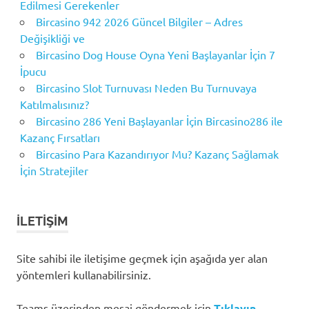
Edilmesi Gerekenler
Bircasino 942 2026 Güncel Bilgiler – Adres
Değişikliği ve
Bircasino Dog House Oyna Yeni Başlayanlar İçin 7
İpucu
Bircasino Slot Turnuvası Neden Bu Turnuvaya
Katılmalısınız?
Bircasino 286 Yeni Başlayanlar İçin Bircasino286 ile
Kazanç Fırsatları
Bircasino Para Kazandırıyor Mu? Kazanç Sağlamak
İçin Stratejiler
İLETIŞIM
Site sahibi ile iletişime geçmek için aşağıda yer alan
yöntemleri kullanabilirsiniz.
Teams üzerinden mesaj göndermek için
Tıklayın