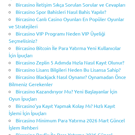
Bircasino İletişim Sıkça Sorulan Sorular ve Cevapları
Bircasino Spor Bahisleri Nasıl Bahis Yapılır?
Bircasino Canlı Casino Oyunları En Popüler Oyunlar
ve Stratejileri
Bircasino VIP Programı Neden VIP Üyeliği
Seçmelisiniz?
Bircasino Bitcoin İle Para Yatırma Yeni Kullanıcılar
İçin İpuçları
Bircasino Zeplin 5 Adımda Hızla Nasıl Kayıt Olunur?
Bircasino Lisans Bilgileri Neden Bu Lisansa Sahip?
Bircasino Blackjack Nasıl Oynanır? Oynamadan Önce
Bilmeniz Gerekenler
Bircasino Kazandırıyor Mu? Yeni Başlayanlar İçin
Oyun İpuçları
Bircasino’ya Kayıt Yapmak Kolay Mı? Hızlı Kayıt
İşlemi İçin İpuçları
Bircasino Minimum Para Yatırma 2026 Mart Güncel
İşlem Rehberi
Bircasino Payfix İle Para Yatırma 2026 Güncel