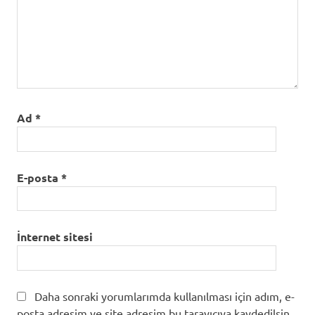
Ad
*
E-posta
*
İnternet sitesi
Daha sonraki yorumlarımda kullanılması için adım, e-
posta adresim ve site adresim bu tarayıcıya kaydedilsin.