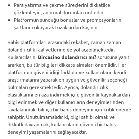
Para yatırma ve çekme süreçlerini dikkatlice
gözlemleyin, anormal durumları not edin.
Platformun sunduğu bonuslar ve promosyonların
şartlarını okuyarak tuzaklardan kaçının.
Bahis platformları arasındaki rekabet, zaman zaman
dolandırıcılık faaliyetlerine de yol açabilmektedir.
Kullanıcıların,
Bircasino dolandırıcı mı?
sorusuna yanıt
ararken, bu tür bilgileri dikkate almaları önemlidir. Her
platformun güvenilirliği farklıdır ve kullanıcıların kendi
araştırmalarını yaparak en uygun ve güvenilir seçeneği
bulmaları gerekmektedir. Ayrıca, dolandırıcılık
olasılıklarını en aza indirmek için, güvenilir kaynaklardan
bilgi edinmek ve diğer kullanıcıların deneyimlerinden
faydalanmak, bilinçli bir bahis deneyimi için kritik öneme
sahiptir. Unutulmamalıdır ki, bilgi sahibi olmak ve
dikkatli davranmak, kullanıcıların güvenli bir bahis
deneyimi yaşamalarını sağlayacaktır.