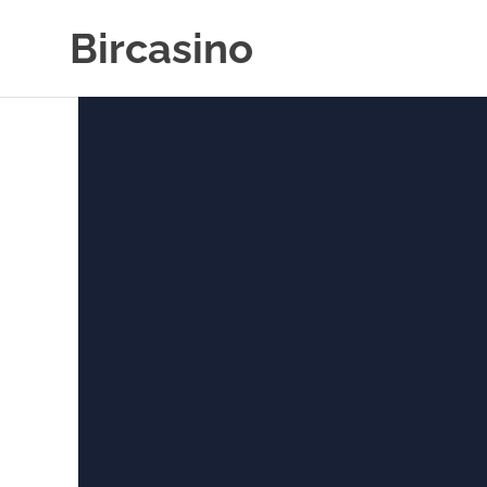
Skip
Bircasino
to
content