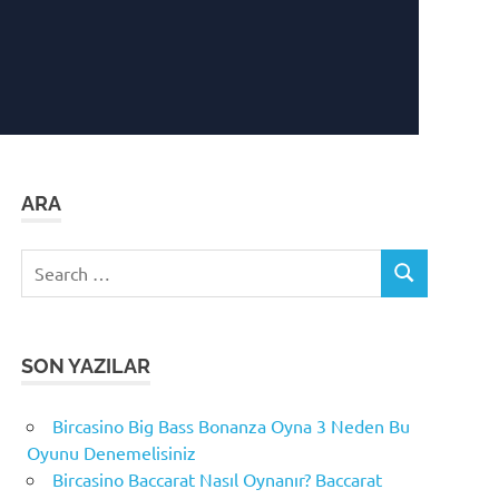
ARA
Search
SEARCH
for:
SON YAZILAR
Bircasino Big Bass Bonanza Oyna 3 Neden Bu
Oyunu Denemelisiniz
Bircasino Baccarat Nasıl Oynanır? Baccarat