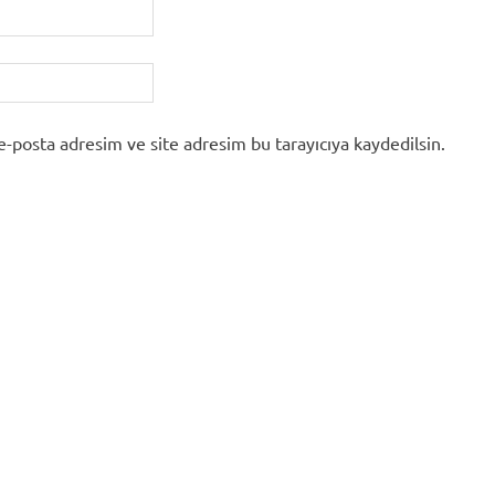
e-posta adresim ve site adresim bu tarayıcıya kaydedilsin.