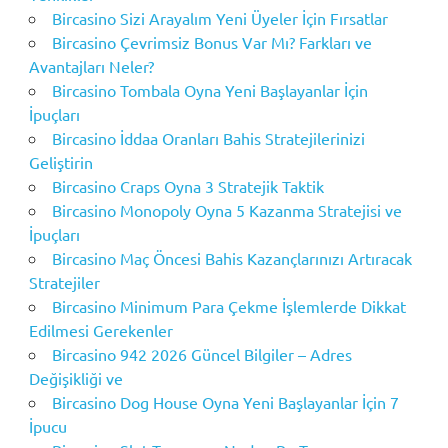
Bircasino Sizi Arayalım Yeni Üyeler İçin Fırsatlar
Bircasino Çevrimsiz Bonus Var Mı? Farkları ve
Avantajları Neler?
Bircasino Tombala Oyna Yeni Başlayanlar İçin
İpuçları
Bircasino İddaa Oranları Bahis Stratejilerinizi
Geliştirin
Bircasino Craps Oyna 3 Stratejik Taktik
Bircasino Monopoly Oyna 5 Kazanma Stratejisi ve
İpuçları
Bircasino Maç Öncesi Bahis Kazançlarınızı Artıracak
Stratejiler
Bircasino Minimum Para Çekme İşlemlerde Dikkat
Edilmesi Gerekenler
Bircasino 942 2026 Güncel Bilgiler – Adres
Değişikliği ve
Bircasino Dog House Oyna Yeni Başlayanlar İçin 7
İpucu