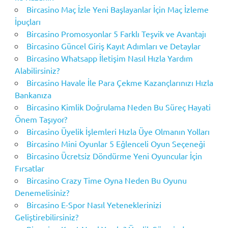
Bircasino Maç İzle Yeni Başlayanlar İçin Maç İzleme
İpuçları
Bircasino Promosyonlar 5 Farklı Teşvik ve Avantajı
Bircasino Güncel Giriş Kayıt Adımları ve Detaylar
Bircasino Whatsapp İletişim Nasıl Hızla Yardım
Alabilirsiniz?
Bircasino Havale İle Para Çekme Kazançlarınızı Hızla
Bankanıza
Bircasino Kimlik Doğrulama Neden Bu Süreç Hayati
Önem Taşıyor?
Bircasino Üyelik İşlemleri Hızla Üye Olmanın Yolları
Bircasino Mini Oyunlar 5 Eğlenceli Oyun Seçeneği
Bircasino Ücretsiz Döndürme Yeni Oyuncular İçin
Fırsatlar
Bircasino Crazy Time Oyna Neden Bu Oyunu
Denemelisiniz?
Bircasino E-Spor Nasıl Yeteneklerinizi
Geliştirebilirsiniz?