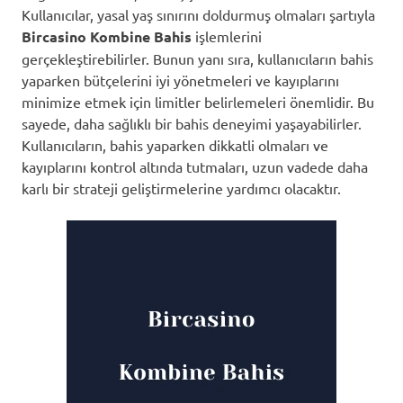
Kullanıcılar, yasal yaş sınırını doldurmuş olmaları şartıyla
Bircasino Kombine Bahis
işlemlerini
gerçekleştirebilirler. Bunun yanı sıra, kullanıcıların bahis
yaparken bütçelerini iyi yönetmeleri ve kayıplarını
minimize etmek için limitler belirlemeleri önemlidir. Bu
sayede, daha sağlıklı bir bahis deneyimi yaşayabilirler.
Kullanıcıların, bahis yaparken dikkatli olmaları ve
kayıplarını kontrol altında tutmaları, uzun vadede daha
karlı bir strateji geliştirmelerine yardımcı olacaktır.