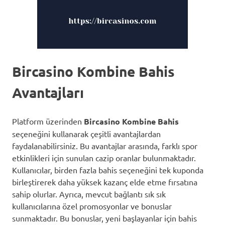
Bircasino Kombine Bahis
Avantajları
Platform üzerinden
Bircasino Kombine Bahis
seçeneğini kullanarak çeşitli avantajlardan
faydalanabilirsiniz. Bu avantajlar arasında, farklı spor
etkinlikleri için sunulan cazip oranlar bulunmaktadır.
Kullanıcılar, birden fazla bahis seçeneğini tek kuponda
birleştirerek daha yüksek kazanç elde etme fırsatına
sahip olurlar. Ayrıca, mevcut bağlantı sık sık
kullanıcılarına özel promosyonlar ve bonuslar
sunmaktadır. Bu bonuslar, yeni başlayanlar için bahis