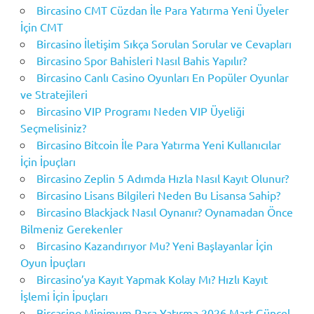
Bircasino CMT Cüzdan İle Para Yatırma Yeni Üyeler
İçin CMT
Bircasino İletişim Sıkça Sorulan Sorular ve Cevapları
Bircasino Spor Bahisleri Nasıl Bahis Yapılır?
Bircasino Canlı Casino Oyunları En Popüler Oyunlar
ve Stratejileri
Bircasino VIP Programı Neden VIP Üyeliği
Seçmelisiniz?
Bircasino Bitcoin İle Para Yatırma Yeni Kullanıcılar
İçin İpuçları
Bircasino Zeplin 5 Adımda Hızla Nasıl Kayıt Olunur?
Bircasino Lisans Bilgileri Neden Bu Lisansa Sahip?
Bircasino Blackjack Nasıl Oynanır? Oynamadan Önce
Bilmeniz Gerekenler
Bircasino Kazandırıyor Mu? Yeni Başlayanlar İçin
Oyun İpuçları
Bircasino’ya Kayıt Yapmak Kolay Mı? Hızlı Kayıt
İşlemi İçin İpuçları
Bircasino Minimum Para Yatırma 2026 Mart Güncel