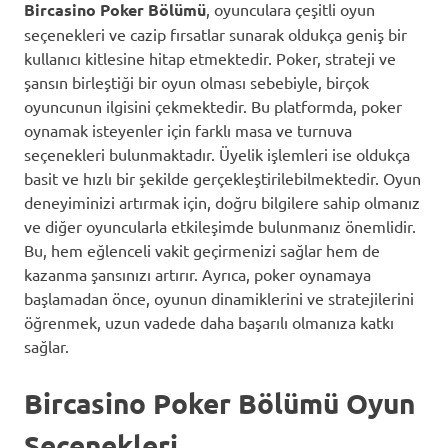
Bircasino Poker Bölümü
, oyunculara çeşitli oyun
seçenekleri ve cazip fırsatlar sunarak oldukça geniş bir
kullanıcı kitlesine hitap etmektedir. Poker, strateji ve
şansın birleştiği bir oyun olması sebebiyle, birçok
oyuncunun ilgisini çekmektedir. Bu platformda, poker
oynamak isteyenler için farklı masa ve turnuva
seçenekleri bulunmaktadır. Üyelik işlemleri ise oldukça
basit ve hızlı bir şekilde gerçekleştirilebilmektedir. Oyun
deneyiminizi artırmak için, doğru bilgilere sahip olmanız
ve diğer oyuncularla etkileşimde bulunmanız önemlidir.
Bu, hem eğlenceli vakit geçirmenizi sağlar hem de
kazanma şansınızı artırır. Ayrıca, poker oynamaya
başlamadan önce, oyunun dinamiklerini ve stratejilerini
öğrenmek, uzun vadede daha başarılı olmanıza katkı
sağlar.
Bircasino Poker Bölümü Oyun
Seçenekleri