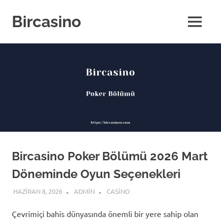
Skip
to
Bircasino
MENU
content
Bircasino Poker Bölümü 2026 Mart
Döneminde Oyun Seçenekleri
HAZIRAN 8, 2026
ADMIN
CASINO
Çevrimiçi bahis dünyasında önemli bir yere sahip olan