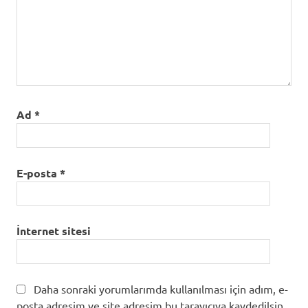
Ad
*
E-posta
*
İnternet sitesi
Daha sonraki yorumlarımda kullanılması için adım, e-
posta adresim ve site adresim bu tarayıcıya kaydedilsin.