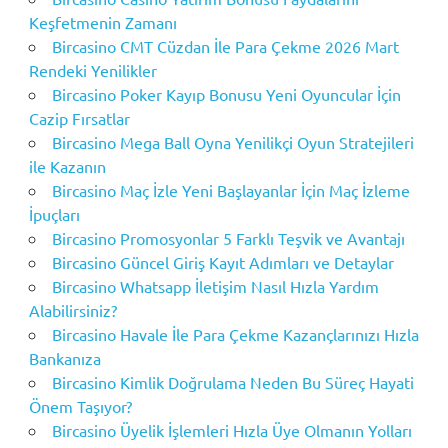
Keşfetmenin Zamanı
Bircasino CMT Cüzdan İle Para Çekme 2026 Mart
Rendeki Yenilikler
Bircasino Poker Kayıp Bonusu Yeni Oyuncular İçin
Cazip Fırsatlar
Bircasino Mega Ball Oyna Yenilikçi Oyun Stratejileri
ile Kazanın
Bircasino Maç İzle Yeni Başlayanlar İçin Maç İzleme
İpuçları
Bircasino Promosyonlar 5 Farklı Teşvik ve Avantajı
Bircasino Güncel Giriş Kayıt Adımları ve Detaylar
Bircasino Whatsapp İletişim Nasıl Hızla Yardım
Alabilirsiniz?
Bircasino Havale İle Para Çekme Kazançlarınızı Hızla
Bankanıza
Bircasino Kimlik Doğrulama Neden Bu Süreç Hayati
Önem Taşıyor?
Bircasino Üyelik İşlemleri Hızla Üye Olmanın Yolları