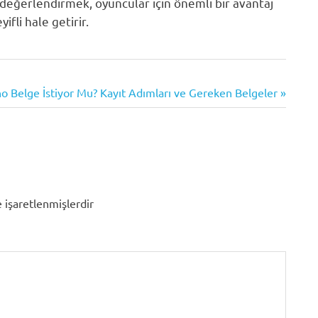
ı değerlendirmek, oyuncular için önemli bir avantaj
fli hale getirir.
no Belge İstiyor Mu? Kayıt Adımları ve Gereken Belgeler
e işaretlenmişlerdir