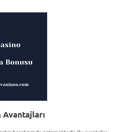
 Avantajları
antajı beraberinde getirmektedir. Bu avantajlar