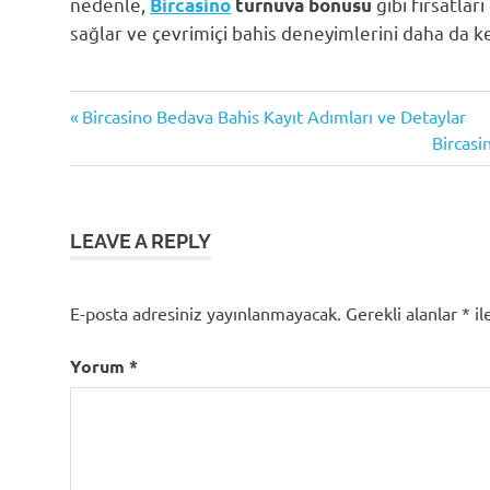
nedenle,
gibi fırsatlar
Bircasino
turnuva bonusu
sağlar ve çevrimiçi bahis deneyimlerini daha da keyi
Çevrimiçi
Previous
Yazı
Bircasino Bedava Bahis Kayıt Adımları ve Detaylar
bahis
Post:
Next
Bircasi
gezinmesi
oyuncu
Post:
avantajları
turnuva
fırsatları
LEAVE A REPLY
E-posta adresiniz yayınlanmayacak.
Gerekli alanlar
*
il
Yorum
*