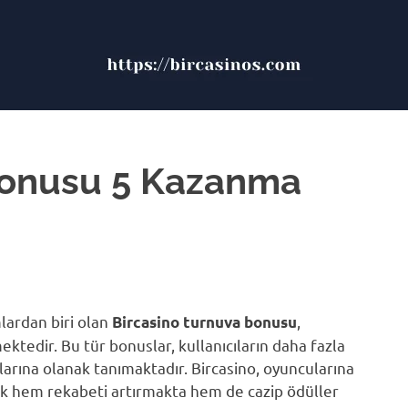
Bonusu 5 Kazanma
lardan biri olan
,
Bircasino turnuva bonusu
ektedir. Bu tür bonuslar, kullanıcıların daha fazla
arına olanak tanımaktadır. Bircasino, oyuncularına
ak hem rekabeti artırmakta hem de cazip ödüller