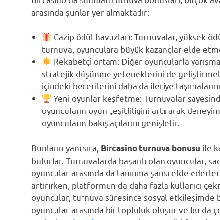
arasında şunlar yer almaktadır:
Cazip ödül havuzları: Turnuvalar, yüksek ödü
turnuva, oyunculara büyük kazançlar elde etme f
Rekabetçi ortam: Diğer oyuncularla yarışma 
stratejik düşünme yeteneklerini de geliştirme
içindeki becerilerini daha da ileriye taşımalarını
Yeni oyunlar keşfetme: Turnuvalar sayesind
oyuncuların oyun çeşitliliğini artırarak deneyim
oyuncuların bakış açılarını genişletir.
Bunların yanı sıra,
ile k
Bircasino turnuva bonusu
bulurlar. Turnuvalarda başarılı olan oyuncular, 
oyuncular arasında da tanınma şansı elde ederler
artırırken, platformun da daha fazla kullanıcı çek
oyuncular, turnuva süresince sosyal etkileşimde b
oyuncular arasında bir topluluk oluşur ve bu da çe