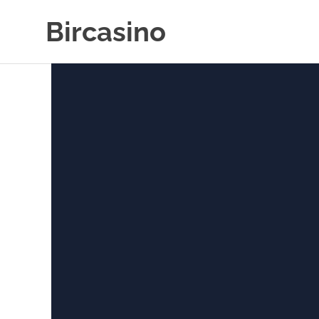
Skip
Bircasino
to
content