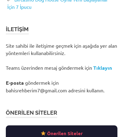
İçin 7 İpucu
İLETIŞIM
Site sahibi ile iletişime geçmek için aşağıda yer alan
yöntemleri kullanabilirsiniz.
Teams üzerinden mesaj göndermek için
Tıklayın
E-posta
göndermek için
bahisrehberim7@gmail.com
adresini kullanın.
ÖNERILEN SITELER
Önerilen Siteler