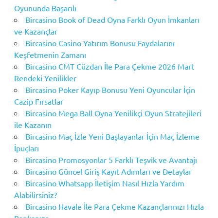
Oyununda Başarılı
Bircasino Book of Dead Oyna Farklı Oyun İmkanları
ve Kazançlar
Bircasino Casino Yatırım Bonusu Faydalarını
Keşfetmenin Zamanı
Bircasino CMT Cüzdan İle Para Çekme 2026 Mart
Rendeki Yenilikler
Bircasino Poker Kayıp Bonusu Yeni Oyuncular İçin
Cazip Fırsatlar
Bircasino Mega Ball Oyna Yenilikçi Oyun Stratejileri
ile Kazanın
Bircasino Maç İzle Yeni Başlayanlar İçin Maç İzleme
İpuçları
Bircasino Promosyonlar 5 Farklı Teşvik ve Avantajı
Bircasino Güncel Giriş Kayıt Adımları ve Detaylar
Bircasino Whatsapp İletişim Nasıl Hızla Yardım
Alabilirsiniz?
Bircasino Havale İle Para Çekme Kazançlarınızı Hızla
Bankanıza