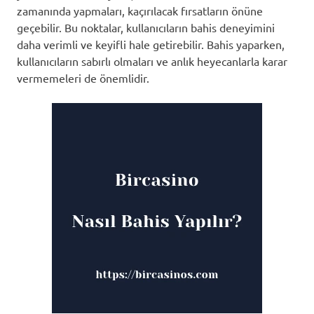
zamanında yapmaları, kaçırılacak fırsatların önüne
geçebilir. Bu noktalar, kullanıcıların bahis deneyimini
daha verimli ve keyifli hale getirebilir. Bahis yaparken,
kullanıcıların sabırlı olmaları ve anlık heyecanlarla karar
vermemeleri de önemlidir.