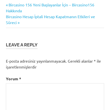
Bahis
Previous
Yazı
Bircasino 156 Yeni Başlayanlar İçin – Bircasino156
yapma
Post:
Hakkında
adımları
gezinmesi
Next
Bircasino Hesap İptali Hesap Kapatmanın Etkileri ve
Bircasino
Post:
Süreci
bahis
rehberi
Çevrimiçi
bahis
LEAVE A REPLY
E-posta adresiniz yayınlanmayacak.
Gerekli alanlar
*
ile
işaretlenmişlerdir
Yorum
*