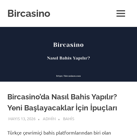
Skip
to
Bircasino
MENU
content
Bircasino’da Nasıl Bahis Yapılır?
Yeni Başlayacaklar İçin İpuçları
MAYIS 13, 2026
ADMIN
BAHIS
Türkçe çevrimiçi bahis platformlarından biri olan