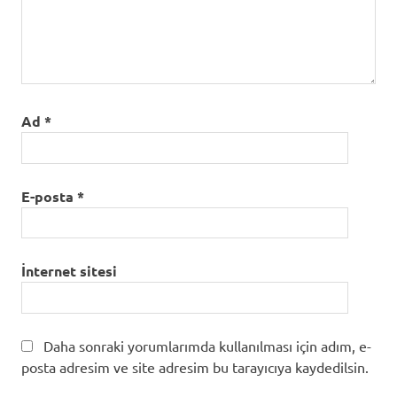
Ad
*
E-posta
*
İnternet sitesi
Daha sonraki yorumlarımda kullanılması için adım, e-
posta adresim ve site adresim bu tarayıcıya kaydedilsin.