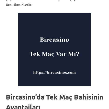
önerilmektedir.
Bircasino’da Tek Maç Bahisinin
Avantajları