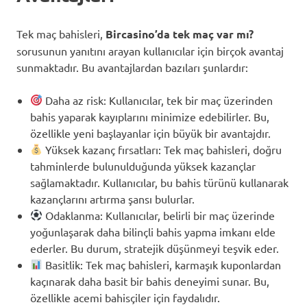
Tek maç bahisleri,
Bircasino’da tek maç var mı?
sorusunun yanıtını arayan kullanıcılar için birçok avantaj
sunmaktadır. Bu avantajlardan bazıları şunlardır:
Daha az risk: Kullanıcılar, tek bir maç üzerinden
bahis yaparak kayıplarını minimize edebilirler. Bu,
özellikle yeni başlayanlar için büyük bir avantajdır.
Yüksek kazanç fırsatları: Tek maç bahisleri, doğru
tahminlerde bulunulduğunda yüksek kazançlar
sağlamaktadır. Kullanıcılar, bu bahis türünü kullanarak
kazançlarını artırma şansı bulurlar.
Odaklanma: Kullanıcılar, belirli bir maç üzerinde
yoğunlaşarak daha bilinçli bahis yapma imkanı elde
ederler. Bu durum, stratejik düşünmeyi teşvik eder.
Basitlik: Tek maç bahisleri, karmaşık kuponlardan
kaçınarak daha basit bir bahis deneyimi sunar. Bu,
özellikle acemi bahisçiler için faydalıdır.