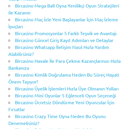
Bircasino Mega Ball Oyna Yenilikçi Oyun Stratejileri
ile Kazanın
Bircasino Maç İzle Yeni Başlayanlar İçin Maç İzleme
İpuçları
Bircasino Promosyonlar 5 Farklı Teşvik ve Avantajı
Bircasino Güncel Giriş Kayıt Adımları ve Detaylar
Bircasino Whatsapp İletişim Nasıl Hızla Yardım
Alabilirsiniz?
Bircasino Havale İle Para Çekme Kazançlarınızı Hızla
Bankanıza
Bircasino Kimlik Doğrulama Neden Bu Süreç Hayati
Önem Taşıyor?
Bircasino Üyelik İşlemleri Hızla Üye Olmanın Yolları
Bircasino Mini Oyunlar 5 Eğlenceli Oyun Seçeneği
Bircasino Ücretsiz Döndürme Yeni Oyuncular İçin
Fırsatlar
Bircasino Crazy Time Oyna Neden Bu Oyunu
Denemelisiniz?