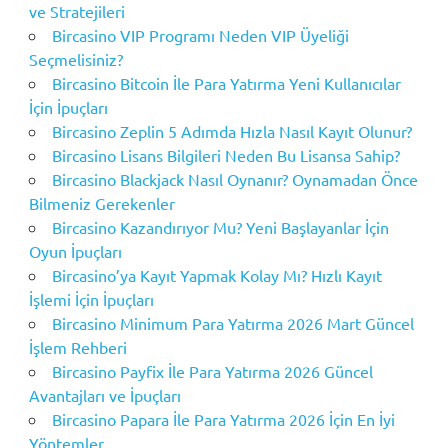
ve Stratejileri
Bircasino VIP Programı Neden VIP Üyeliği
Seçmelisiniz?
Bircasino Bitcoin İle Para Yatırma Yeni Kullanıcılar
İçin İpuçları
Bircasino Zeplin 5 Adımda Hızla Nasıl Kayıt Olunur?
Bircasino Lisans Bilgileri Neden Bu Lisansa Sahip?
Bircasino Blackjack Nasıl Oynanır? Oynamadan Önce
Bilmeniz Gerekenler
Bircasino Kazandırıyor Mu? Yeni Başlayanlar İçin
Oyun İpuçları
Bircasino’ya Kayıt Yapmak Kolay Mı? Hızlı Kayıt
İşlemi İçin İpuçları
Bircasino Minimum Para Yatırma 2026 Mart Güncel
İşlem Rehberi
Bircasino Payfix İle Para Yatırma 2026 Güncel
Avantajları ve İpuçları
Bircasino Papara İle Para Yatırma 2026 İçin En İyi
Yöntemler