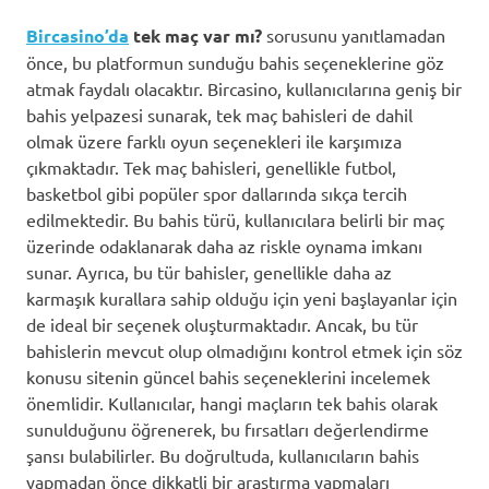
Bircasino’da
tek maç var mı?
sorusunu yanıtlamadan
önce, bu platformun sunduğu bahis seçeneklerine göz
atmak faydalı olacaktır. Bircasino, kullanıcılarına geniş bir
bahis yelpazesi sunarak, tek maç bahisleri de dahil
olmak üzere farklı oyun seçenekleri ile karşımıza
çıkmaktadır. Tek maç bahisleri, genellikle futbol,
basketbol gibi popüler spor dallarında sıkça tercih
edilmektedir. Bu bahis türü, kullanıcılara belirli bir maç
üzerinde odaklanarak daha az riskle oynama imkanı
sunar. Ayrıca, bu tür bahisler, genellikle daha az
karmaşık kurallara sahip olduğu için yeni başlayanlar için
de ideal bir seçenek oluşturmaktadır. Ancak, bu tür
bahislerin mevcut olup olmadığını kontrol etmek için söz
konusu sitenin güncel bahis seçeneklerini incelemek
önemlidir. Kullanıcılar, hangi maçların tek bahis olarak
sunulduğunu öğrenerek, bu fırsatları değerlendirme
şansı bulabilirler. Bu doğrultuda, kullanıcıların bahis
yapmadan önce dikkatli bir araştırma yapmaları