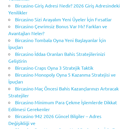
Bircasino Giriş Adresi Nedir? 2026 Giriş Adresindeki
Yenilikler
Bircasino Sizi Arayalım Yeni Üyeler İçin Fırsatlar
Bircasino Çevrimsiz Bonus Var Mı? Farkları ve
Avantajları Neler?
Bircasino Tombala Oyna Yeni Başlayanlar İçin
İpuçları
Bircasino İddaa Oranları Bahis Stratejilerinizi
Geliştirin
Bircasino Craps Oyna 3 Stratejik Taktik
Bircasino Monopoly Oyna 5 Kazanma Stratejisi ve
İpuçları
Bircasino Maç Öncesi Bahis Kazançlarınızı Artıracak
Stratejiler
Bircasino Minimum Para Çekme İşlemlerde Dikkat
Edilmesi Gerekenler
Bircasino 942 2026 Güncel Bilgiler – Adres
Değişikliği ve