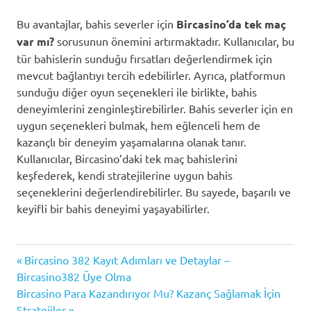
Bu avantajlar, bahis severler için
Bircasino’da tek maç
var mı?
sorusunun önemini artırmaktadır. Kullanıcılar, bu
tür bahislerin sunduğu fırsatları değerlendirmek için
mevcut bağlantıyı tercih edebilirler. Ayrıca, platformun
sunduğu diğer oyun seçenekleri ile birlikte, bahis
deneyimlerini zenginleştirebilirler. Bahis severler için en
uygun seçenekleri bulmak, hem eğlenceli hem de
kazançlı bir deneyim yaşamalarına olanak tanır.
Kullanıcılar, Bircasino’daki tek maç bahislerini
keşfederek, kendi stratejilerine uygun bahis
seçeneklerini değerlendirebilirler. Bu sayede, başarılı ve
keyifli bir bahis deneyimi yaşayabilirler.
Bircasino
Previous
Yazı
Bircasino 382 Kayıt Adımları ve Detaylar –
bahis
Post:
Bircasino382 Üye Olma
gezinmesi
çevrimiçi
Next
Bircasino Para Kazandırıyor Mu? Kazanç Sağlamak İçin
bahis
Post:
Stratejiler