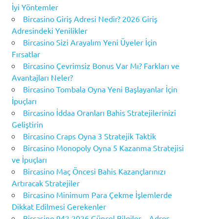
İyi Yöntemler
Bircasino Giriş Adresi Nedir? 2026 Giriş
Adresindeki Yenilikler
Bircasino Sizi Arayalım Yeni Üyeler İçin
Fırsatlar
Bircasino Çevrimsiz Bonus Var Mı? Farkları ve
Avantajları Neler?
Bircasino Tombala Oyna Yeni Başlayanlar İçin
İpuçları
Bircasino İddaa Oranları Bahis Stratejilerinizi
Geliştirin
Bircasino Craps Oyna 3 Stratejik Taktik
Bircasino Monopoly Oyna 5 Kazanma Stratejisi
ve İpuçları
Bircasino Maç Öncesi Bahis Kazançlarınızı
Artıracak Stratejiler
Bircasino Minimum Para Çekme İşlemlerde
Dikkat Edilmesi Gerekenler
Bircasino 942 2026 Güncel Bilgiler – Adres