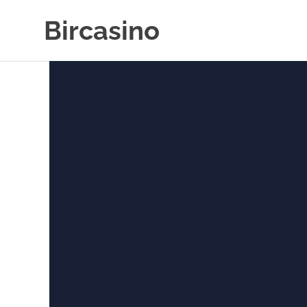
Skip
Bircasino
to
content