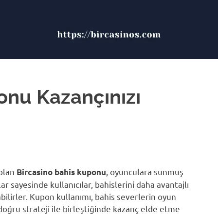
onu Kazançınızı
 olan
, oyunculara sunmuş
Bircasino bahis kuponu
r sayesinde kullanıcılar, bahislerini daha avantajlı
rabilirler. Kupon kullanımı, bahis severlerin oyun
doğru strateji ile birleştiğinde kazanç elde etme