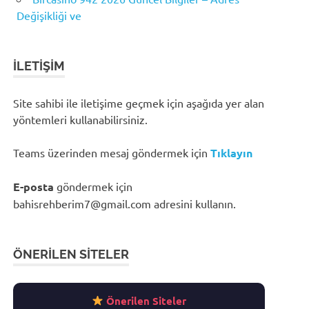
Değişikliği ve
İLETIŞIM
Site sahibi ile iletişime geçmek için aşağıda yer alan
yöntemleri kullanabilirsiniz.
Teams üzerinden mesaj göndermek için
Tıklayın
E-posta
göndermek için
bahisrehberim7@gmail.com
adresini kullanın.
ÖNERILEN SITELER
Önerilen Siteler