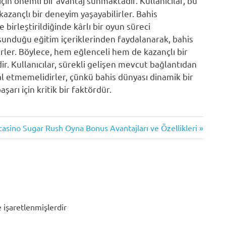
için önemli bir avantaj sunmaktadır. Kullanıcılar, bu
azançlı bir deneyim yaşayabilirler. Bahis
birleştirildiğinde kârlı bir oyun süreci
 sunduğu eğitim içeriklerinden faydalanarak, bahis
bilirler. Böylece, hem eğlenceli hem de kazançlı bir
 Kullanıcılar, sürekli gelişen mevcut bağlantıdan
l etmemelidirler, çünkü bahis dünyası dinamik bir
şarı için kritik bir faktördür.
xt
casino Sugar Rush Oyna Bonus Avantajları ve Özellikleri
t:
e işaretlenmişlerdir