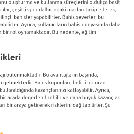
uponu oluşturma ve kullanma süreçlerini oldukça basit
cılar, çeşitli spor dallarındaki maçları takip ederek,
ilinçli bahisler yapabilirler. Bahis severler, bu
bilirler. Ayrıca, kullanıcıların bahis dünyasında daha
ik bir rol oynamaktadır. Bu nedenle, eğitim
ikleri
jı bulunmaktadır. Bu avantajların başında,
 gelmektedir. Bahis kuponları, belirli bir oran
ullanıldığında kazançlarınızı katlayabilir. Ayrıca,
ı bir arada değerlendirebilir ve daha büyük kazançlar
arı bir araya getirerek risklerini dağıtabilirler. Şu