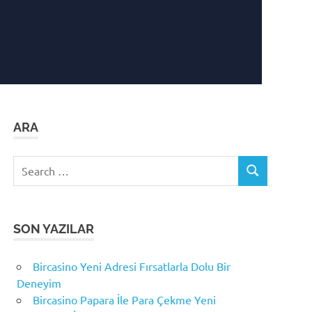
ARA
Search
SEARCH
for:
SON YAZILAR
Bircasino Yeni Adresi Fırsatlarla Dolu Bir
Deneyim
Bircasino Papara İle Para Çekme Yeni