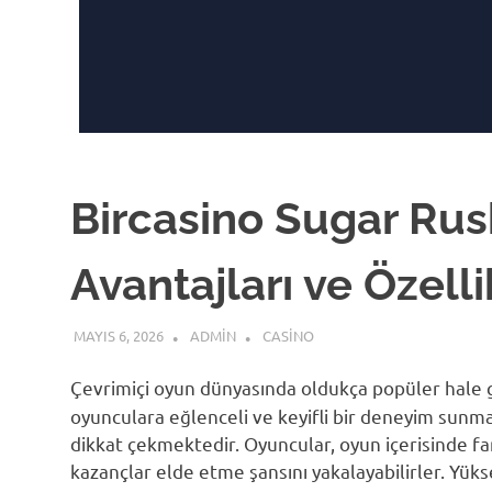
Bircasino Sugar Ru
Avantajları ve Özelli
MAYIS 6, 2026
ADMIN
CASINO
Çevrimiçi oyun dünyasında oldukça popüler hale
oyunculara eğlenceli ve keyifli bir deneyim sunmakt
dikkat çekmektedir. Oyuncular, oyun içerisinde fa
kazançlar elde etme şansını yakalayabilirler. Yüksek