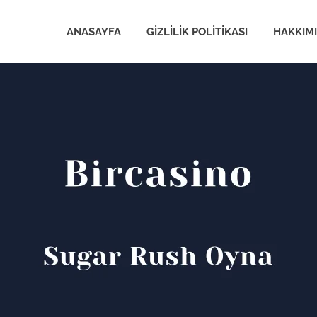
ANASAYFA
GIZLILIK POLITIKASI
HAKKIM