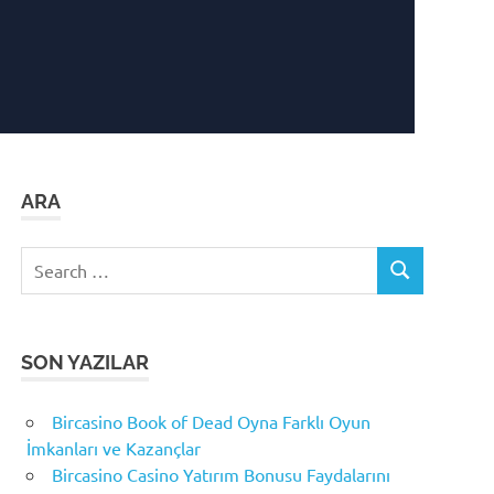
ARA
Search
SEARCH
for:
SON YAZILAR
Bircasino Book of Dead Oyna Farklı Oyun
İmkanları ve Kazançlar
Bircasino Casino Yatırım Bonusu Faydalarını