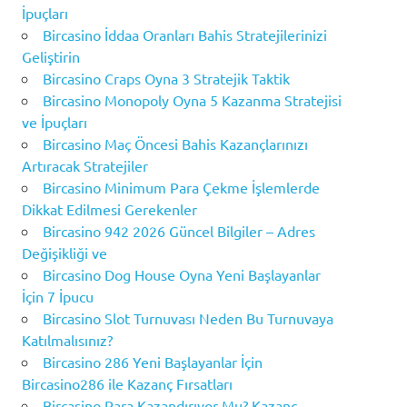
İpuçları
Bircasino İddaa Oranları Bahis Stratejilerinizi
Geliştirin
Bircasino Craps Oyna 3 Stratejik Taktik
Bircasino Monopoly Oyna 5 Kazanma Stratejisi
ve İpuçları
Bircasino Maç Öncesi Bahis Kazançlarınızı
Artıracak Stratejiler
Bircasino Minimum Para Çekme İşlemlerde
Dikkat Edilmesi Gerekenler
Bircasino 942 2026 Güncel Bilgiler – Adres
Değişikliği ve
Bircasino Dog House Oyna Yeni Başlayanlar
İçin 7 İpucu
Bircasino Slot Turnuvası Neden Bu Turnuvaya
Katılmalısınız?
Bircasino 286 Yeni Başlayanlar İçin
Bircasino286 ile Kazanç Fırsatları
Bircasino Para Kazandırıyor Mu? Kazanç