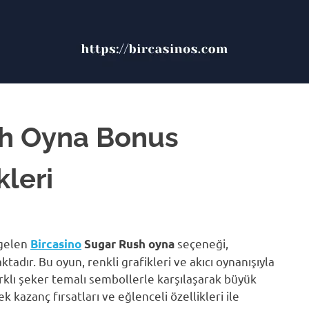
sh Oyna Bonus
kleri
 gelen
seçeneği,
Bircasino
Sugar Rush oyna
adır. Bu oyun, renkli grafikleri ve akıcı oynanışıyla
rklı şeker temalı sembollerle karşılaşarak büyük
 kazanç fırsatları ve eğlenceli özellikleri ile