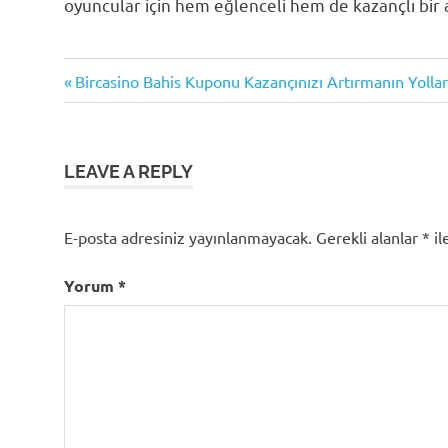
oyuncular için hem eğlenceli hem de kazançlı bir 
Çevrimiçi
Previous
Yazı
Bircasino Bahis Kuponu Kazançınızı Artırmanın Yollar
oyun
Post:
gezinmesi
Kazanç
Fırsatları
LEAVE A REPLY
Şeker
Temalı
Oyun
E-posta adresiniz yayınlanmayacak.
Gerekli alanlar
*
il
Yorum
*