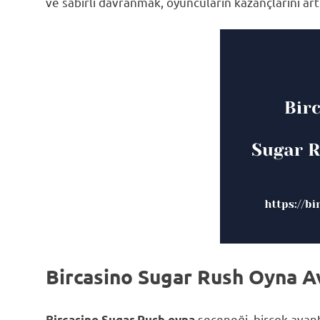
ve sabırlı davranmak, oyuncuların kazançlarını ar
Bircasino Sugar Rush Oyna Av
seçeneği, birçok avant
Bircasino Sugar Rush oyna