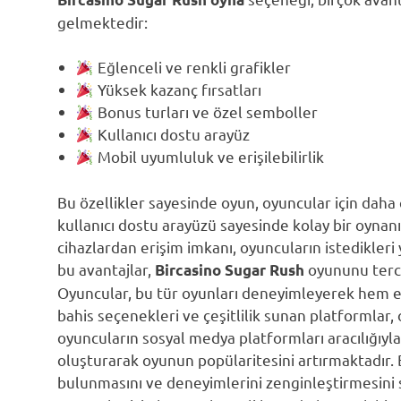
gelmektedir:
Eğlenceli ve renkli grafikler
Yüksek kazanç fırsatları
Bonus turları ve özel semboller
Kullanıcı dostu arayüz
Mobil uyumluluk ve erişilebilirlik
Bu özellikler sayesinde oyun, oyuncular için daha 
kullanıcı dostu arayüzü sayesinde kolay bir oyn
cihazlardan erişim imkanı, oyuncuların istedikle
bu avantajlar,
oyununu terci
Bircasino Sugar Rush
Oyuncular, bu tür oyunları deneyimleyerek hem eğ
bahis seçenekleri ve çeşitlilik sunan platformlar, 
oyuncuların sosyal medya platformları aracılığıyl
oluşturarak oyunun popülaritesini artırmaktadır. 
bulunmasını ve deneyimlerini zenginleştirmesini 