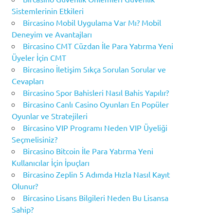
Sistemlerinin Etkileri
Bircasino Mobil Uygulama Var Mı? Mobil
Deneyim ve Avantajları
Bircasino CMT Cüzdan İle Para Yatırma Yeni
Üyeler İçin CMT
Bircasino İletişim Sıkça Sorulan Sorular ve
Cevapları
Bircasino Spor Bahisleri Nasıl Bahis Yapılır?
Bircasino Canlı Casino Oyunları En Popüler
Oyunlar ve Stratejileri
Bircasino VIP Programı Neden VIP Üyeliği
Seçmelisiniz?
Bircasino Bitcoin İle Para Yatırma Yeni
Kullanıcılar İçin İpuçları
Bircasino Zeplin 5 Adımda Hızla Nasıl Kayıt
Olunur?
Bircasino Lisans Bilgileri Neden Bu Lisansa
Sahip?