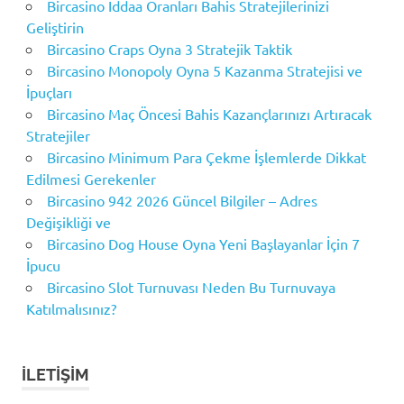
Bircasino İddaa Oranları Bahis Stratejilerinizi
Geliştirin
Bircasino Craps Oyna 3 Stratejik Taktik
Bircasino Monopoly Oyna 5 Kazanma Stratejisi ve
İpuçları
Bircasino Maç Öncesi Bahis Kazançlarınızı Artıracak
Stratejiler
Bircasino Minimum Para Çekme İşlemlerde Dikkat
Edilmesi Gerekenler
Bircasino 942 2026 Güncel Bilgiler – Adres
Değişikliği ve
Bircasino Dog House Oyna Yeni Başlayanlar İçin 7
İpucu
Bircasino Slot Turnuvası Neden Bu Turnuvaya
Katılmalısınız?
İLETIŞIM