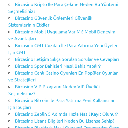
Bircasino Kripto İle Para Çekme Neden Bu Yöntemi
Seçmelisiniz?
Bircasino Güvenlik Önlemleri Güvenlik
Sistemlerinin Etkileri
Bircasino Mobil Uygulama Var Mı? Mobil Deneyim
ve Avantajları
Bircasino CMT Cüzdan İle Para Yatırma Yeni Üyeler
İçin CMT
Bircasino İletişim Sıkça Sorulan Sorular ve Cevapları
Bircasino Spor Bahisleri Nasıl Bahis Yapılır?
Bircasino Canlı Casino Oyunları En Popüler Oyunlar
ve Stratejileri
Bircasino VIP Programı Neden VIP Üyeliği
Seçmelisiniz?
Bircasino Bitcoin İle Para Yatırma Yeni Kullanıcılar
İçin İpuçları
Bircasino Zeplin 5 Adımda Hızla Nasıl Kayıt Olunur?
Bircasino Lisans Bilgileri Neden Bu Lisansa Sahip?
Bircasino Blackjack Nasıl Oynanır? Oynamadan Önce