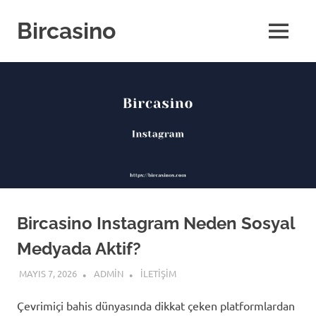
Skip
to
Bircasino
MENU
content
Bircasino Instagram Neden Sosyal
Medyada Aktif?
MAYIS 7, 2026
ADMIN
İLETIŞIM
Çevrimiçi bahis dünyasında dikkat çeken platformlardan