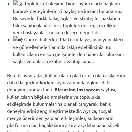
Topluluk etkileşimi: Diğer oyuncularla bağlantı
kurarak deneyimlerinizi paylaşma imkanı bulursunuz.
Bu sayede, farklı bakış açıları ve stratejiler hakkında
bilgi sahibi olabilirsiniz. Topluluk desteği, özellikle
yeni başlayanlar için son derece değerlidir.
Güncel haberler: Platformda yaşanan yenilikleri
ve güncellemeleri anında takip edebilirsiniz. Bu,
kullanıcıların en son gelişmelerden haberdar olmasını
sağlar ve onlara rekabet avantajı sunar.
Bu gibi avantajlar, kullanıcıların platformla olan ilişkilerini
daha da güçlendirirken, aynı zamanda eğlenceli bir
deneyim sunmaktadır.
Bircasino Instagram
sayfası,
kullanıcıların bilgi edinmelerine ve toplulukla
etkileşimde bulunmalarına olanak tanıyarak, bahis
deneyimlerini zenginleştirmektedir. Ayrıca, sosyal
medya üzerinden yapılan etkileşimler, kullanıcıların
platforma olan bağlılıklarını artırarak, daha uzun süreli
bir deneyim yaşamalarına katkıda bulunmaktadır.