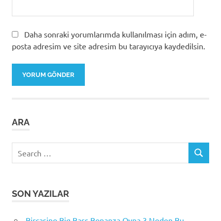
Daha sonraki yorumlarımda kullanılması için adım, e-
posta adresim ve site adresim bu tarayıcıya kaydedilsin.
ARA
Search
SEARCH
for:
SON YAZILAR
Bircasino Big Bass Bonanza Oyna 3 Neden Bu